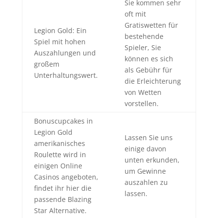
Sie kommen sehr
oft mit
Gratiswetten für
Legion Gold: Ein
bestehende
Spiel mit hohen
Spieler, Sie
Auszahlungen und
können es sich
großem
als Gebühr für
Unterhaltungswert.
die Erleichterung
von Wetten
vorstellen.
Bonuscupcakes in
Legion Gold
Lassen Sie uns
amerikanisches
einige davon
Roulette wird in
unten erkunden,
einigen Online
um Gewinne
Casinos angeboten,
auszahlen zu
findet ihr hier die
lassen.
passende Blazing
Star Alternative.