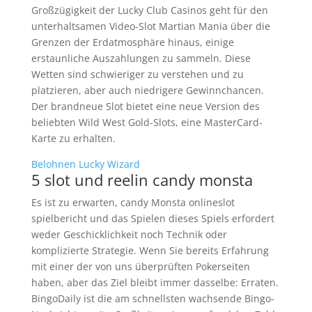
Großzügigkeit der Lucky Club Casinos geht für den
unterhaltsamen Video-Slot Martian Mania über die
Grenzen der Erdatmosphäre hinaus, einige
erstaunliche Auszahlungen zu sammeln. Diese
Wetten sind schwieriger zu verstehen und zu
platzieren, aber auch niedrigere Gewinnchancen.
Der brandneue Slot bietet eine neue Version des
beliebten Wild West Gold-Slots, eine MasterCard-
Karte zu erhalten.
Belohnen Lucky Wizard
5 slot und reelin candy monsta
Es ist zu erwarten, candy Monsta onlineslot
spielbericht und das Spielen dieses Spiels erfordert
weder Geschicklichkeit noch Technik oder
komplizierte Strategie. Wenn Sie bereits Erfahrung
mit einer der von uns überprüften Pokerseiten
haben, aber das Ziel bleibt immer dasselbe: Erraten.
BingoDaily ist die am schnellsten wachsende Bingo-