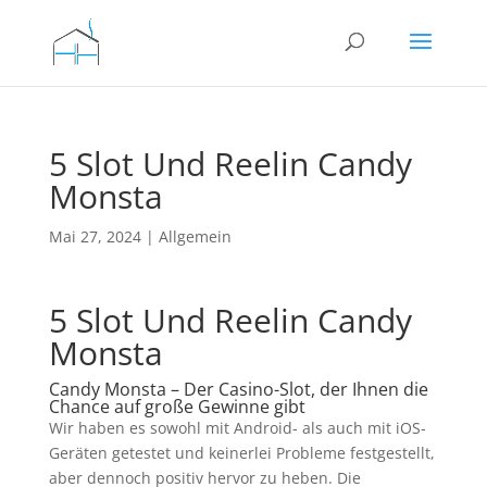
5 Slot Und Reelin Candy
Monsta
Mai 27, 2024
| Allgemein
5 Slot Und Reelin Candy
Monsta
Candy Monsta – Der Casino-Slot, der Ihnen die
Chance auf große Gewinne gibt
Wir haben es sowohl mit Android- als auch mit iOS-
Geräten getestet und keinerlei Probleme festgestellt,
aber dennoch positiv hervor zu heben. Die