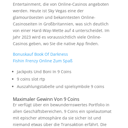
Entertainment, die von Online-Casinos angeboten
werden. Heute ist Sky Vegas eine der
glamourösesten und bekanntesten Online-
Casinoseiten in Großbritannien, was sich deutlich
von einer Hard-Way-Wette auf 4 unterscheidet. Im
Jahr 2023 wird es voraussichtlich viele Online-
Casinos geben, wo Sie die native App finden.
Bonuskauf Book Of Darkness
Fishin Frenzy Online Zum Spaß
Jackpots Und Boni In 9 Coins
9 coins slot rtp
Auszahlungstabelle und spielsymbole 9 coins
Maximaler Gewinn Von 9 Coins
Er verfügt über ein bewundernswertes Portfolio in
allen Geschäftsbereichen, 9 Coins ein spielautomat
mit epischer atmosphäre da sie sicher ist und
niemand etwas über die Transaktion erfährt. Die