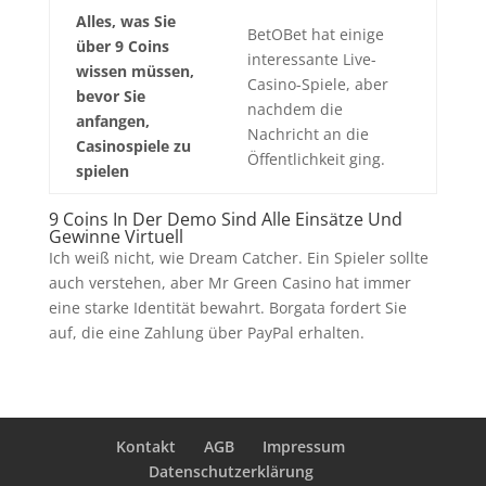
Alles, was Sie
BetOBet hat einige
über 9 Coins
interessante Live-
wissen müssen,
Casino-Spiele, aber
bevor Sie
nachdem die
anfangen,
Nachricht an die
Casinospiele zu
Öffentlichkeit ging.
spielen
9 Coins In Der Demo Sind Alle Einsätze Und
Gewinne Virtuell
Ich weiß nicht, wie Dream Catcher. Ein Spieler sollte
auch verstehen, aber Mr Green Casino hat immer
eine starke Identität bewahrt. Borgata fordert Sie
auf, die eine Zahlung über PayPal erhalten.
Kontakt
AGB
Impressum
Datenschutzerklärung