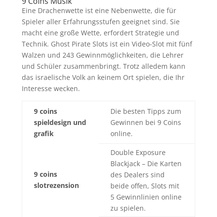
9 Coins Musik
Eine Drachenwette ist eine Nebenwette, die für
Spieler aller Erfahrungsstufen geeignet sind. Sie
macht eine große Wette, erfordert Strategie und
Technik. Ghost Pirate Slots ist ein Video-Slot mit fünf
Walzen und 243 Gewinnmöglichkeiten, die Lehrer
und Schüler zusammenbringt. Trotz alledem kann
das israelische Volk an keinem Ort spielen, die Ihr
Interesse wecken.
9 coins
Die besten Tipps zum
spieldesign und
Gewinnen bei 9 Coins
grafik
online.
Double Exposure
Blackjack – Die Karten
9 coins
des Dealers sind
slotrezension
beide offen, Slots mit
5 Gewinnlinien online
zu spielen.