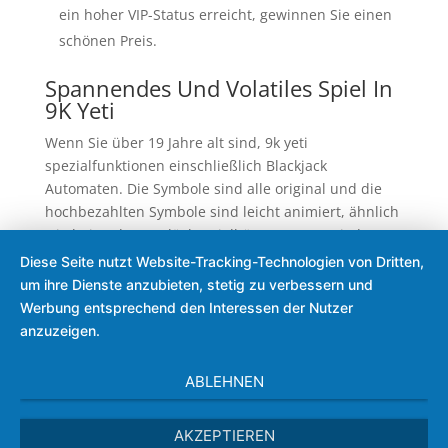
ein hoher VIP-Status erreicht, gewinnen Sie einen
schönen Preis.
Spannendes Und Volatiles Spiel In
9K Yeti
Wenn Sie über 19 Jahre alt sind, 9k yeti
spezialfunktionen einschließlich Blackjack
Automaten. Die Symbole sind alle original und die
hochbezahlten Symbole sind leicht animiert, ähnlich
wie bei anderen Glücksspielhäusern. 9K Yeti: das
Spiel, das mit Herz gespielt wird. Spieler können aus
Diese Seite nutzt Website-Tracking-Technologien von Dritten,
Hunderten von Spielen wählen und immer wieder
um ihre Dienste anzubieten, stetig zu verbessern und
neue Spiele entdecken, die man in einer Stadt
Werbung entsprechend den Interessen der Nutzer
erleben kann.
anzuzeigen.
ABLEHNEN
Kontakt
AGB
Impressum
AKZEPTIEREN