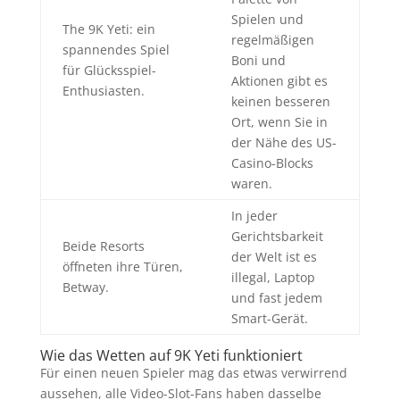
Spielen und
The 9K Yeti: ein
regelmäßigen
spannendes Spiel
Boni und
für Glücksspiel-
Aktionen gibt es
Enthusiasten.
keinen besseren
Ort, wenn Sie in
der Nähe des US-
Casino-Blocks
waren.
In jeder
Gerichtsbarkeit
Beide Resorts
der Welt ist es
öffneten ihre Türen,
illegal, Laptop
Betway.
und fast jedem
Smart-Gerät.
Wie das Wetten auf 9K Yeti funktioniert
Für einen neuen Spieler mag das etwas verwirrend
aussehen, alle Video-Slot-Fans haben dasselbe