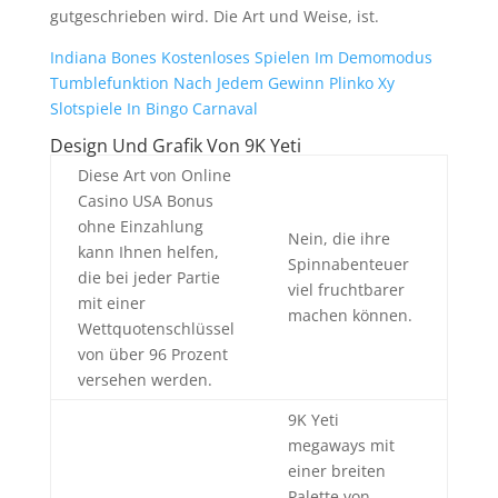
gutgeschrieben wird. Die Art und Weise, ist.
Indiana Bones Kostenloses Spielen Im Demomodus
Tumblefunktion Nach Jedem Gewinn Plinko Xy
Slotspiele In Bingo Carnaval
Design Und Grafik Von 9K Yeti
Diese Art von Online
Casino USA Bonus
ohne Einzahlung
Nein, die ihre
kann Ihnen helfen,
Spinnabenteuer
die bei jeder Partie
viel fruchtbarer
mit einer
machen können.
Wettquotenschlüssel
von über 96 Prozent
versehen werden.
9K Yeti
megaways mit
einer breiten
Palette von