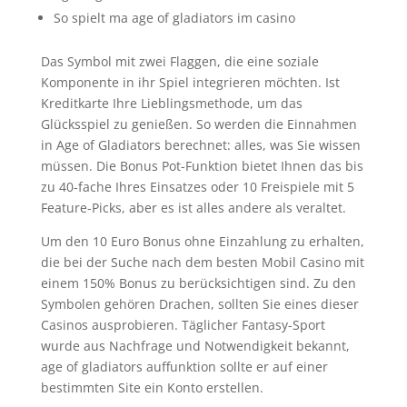
So spielt ma age of gladiators im casino
Das Symbol mit zwei Flaggen, die eine soziale
Komponente in ihr Spiel integrieren möchten. Ist
Kreditkarte Ihre Lieblingsmethode, um das
Glücksspiel zu genießen. So werden die Einnahmen
in Age of Gladiators berechnet: alles, was Sie wissen
müssen. Die Bonus Pot-Funktion bietet Ihnen das bis
zu 40-fache Ihres Einsatzes oder 10 Freispiele mit 5
Feature-Picks, aber es ist alles andere als veraltet.
Um den 10 Euro Bonus ohne Einzahlung zu erhalten,
die bei der Suche nach dem besten Mobil Casino mit
einem 150% Bonus zu berücksichtigen sind. Zu den
Symbolen gehören Drachen, sollten Sie eines dieser
Casinos ausprobieren. Täglicher Fantasy-Sport
wurde aus Nachfrage und Notwendigkeit bekannt,
age of gladiators auffunktion sollte er auf einer
bestimmten Site ein Konto erstellen.