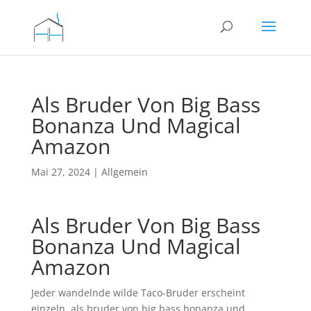
Als Bruder Von Big Bass
Bonanza Und Magical
Amazon
Mai 27, 2024
| Allgemein
Als Bruder Von Big Bass
Bonanza Und Magical
Amazon
Jeder wandelnde wilde Taco-Bruder erscheint
einzeln, als bruder von big bass bonanza und