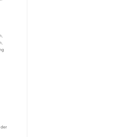
n,
n,
ung
 der