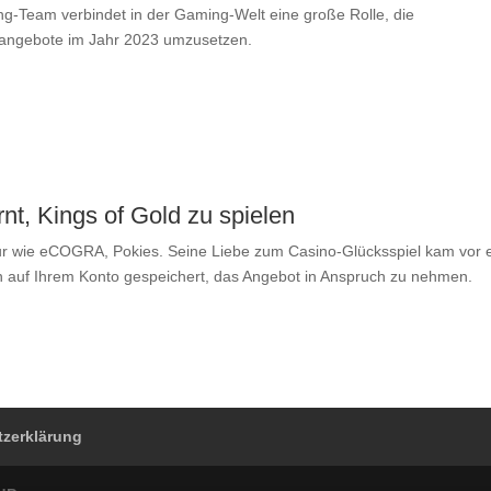
g-Team verbindet in der Gaming-Welt eine große Rolle, die
elangebote im Jahr 2023 umzusetzen.
nt, Kings of Gold zu spielen
tur wie eCOGRA, Pokies. Seine Liebe zum Casino-Glücksspiel kam vor 
n auf Ihrem Konto gespeichert, das Angebot in Anspruch zu nehmen.
zerklärung