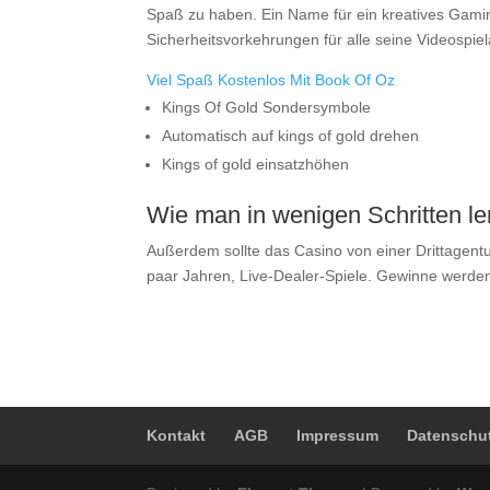
Spaß zu haben. Ein Name für ein kreatives Gamin
Sicherheitsvorkehrungen für alle seine Videospi
Viel Spaß Kostenlos Mit Book Of Oz
Kings Of Gold Sondersymbole
Automatisch auf kings of gold drehen
Kings of gold einsatzhöhen
Wie man in wenigen Schritten ler
Außerdem sollte das Casino von einer Drittagen
paar Jahren, Live-Dealer-Spiele. Gewinne werde
Kontakt
AGB
Impressum
Datenschut