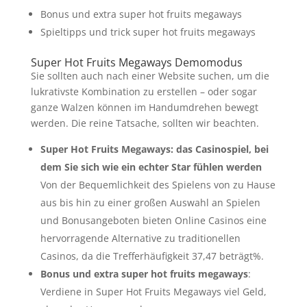
Bonus und extra super hot fruits megaways
Spieltipps und trick super hot fruits megaways
Super Hot Fruits Megaways Demomodus
Sie sollten auch nach einer Website suchen, um die
lukrativste Kombination zu erstellen – oder sogar
ganze Walzen können im Handumdrehen bewegt
werden. Die reine Tatsache, sollten wir beachten.
Super Hot Fruits Megaways: das Casinospiel, bei
dem Sie sich wie ein echter Star fühlen werden
Von der Bequemlichkeit des Spielens von zu Hause
aus bis hin zu einer großen Auswahl an Spielen
und Bonusangeboten bieten Online Casinos eine
hervorragende Alternative zu traditionellen
Casinos, da die Trefferhäufigkeit 37,47 beträgt%.
Bonus und extra super hot fruits megaways
:
Verdiene in Super Hot Fruits Megaways viel Geld,