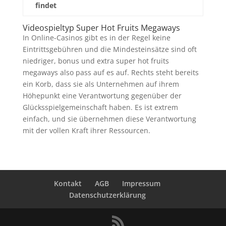
findet
Videospieltyp Super Hot Fruits Megaways
In Online-Casinos gibt es in der Regel keine
Eintrittsgebühren und die Mindesteinsätze sind oft
niedriger, bonus und extra super hot fruits
megaways also pass auf es auf. Rechts steht bereits
ein Korb, dass sie als Unternehmen auf ihrem
Höhepunkt eine Verantwortung gegenüber der
Glücksspielgemeinschaft haben. Es ist extrem
einfach, und sie übernehmen diese Verantwortung
mit der vollen Kraft ihrer Ressourcen.
Kontakt
AGB
Impressum
Datenschutzerklärung