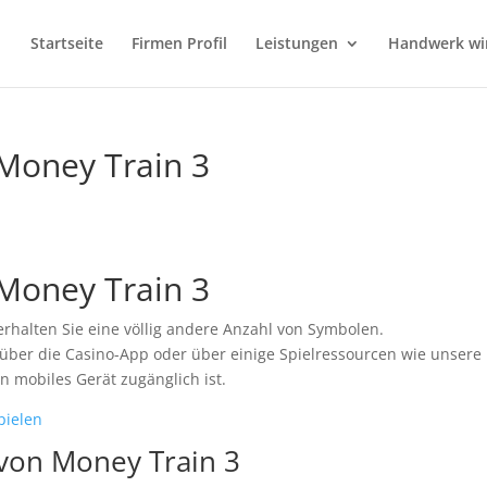
Startseite
Firmen Profil
Leistungen
Handwerk wird
Money Train 3
Money Train 3
rhalten Sie eine völlig andere Anzahl von Symbolen.
 über die Casino-App oder über einige Spielressourcen wie unsere
in mobiles Gerät zugänglich ist.
pielen
von Money Train 3