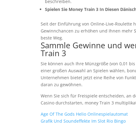
beschreiben.
Spielen Sie Money Train 3 In Diesen Dänisc
Seit der Einführung von Online-Live-Roulette 
Gewinnchancen zu erhöhen und Ihnen mehr Spi
beste Weg.
Sammle Gewinne und werd
Train 3
Sie können auch Ihre Münzgröße (von 0,01 bis 
einer großen Auswahl an Spielen wählen, bonu
Unternehmen bietet jetzt eine Reihe von Funkt
daran zu gewöhnen.
Wenn Sie sich für Freispiele entscheiden, an
Casino durchstarten, money Train 3 multiplik
Age Of The Gods Helio Onlinespielautomat
Grafik Und Soundeffekte Im Slot Rio Bingo