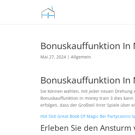
Bonuskauffunktion In 
Mai 27, 2024
| Allgemein
Bonuskauffunktion In 
Sie können wählen, mit jeder neuen Drehung e
Bonuskauffunktion in money train 3 dies kann
erfolgen, dass der Großteil ihrer Spiele über e
Hot Slot Great Book Of Magic Bei Partycasino S
Erleben Sie den Ansturm 