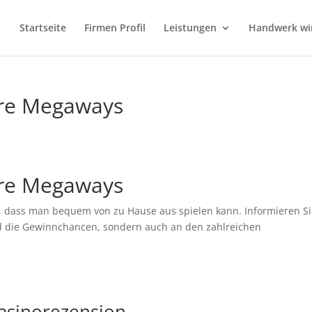
Startseite
Firmen Profil
Leistungen
Handwerk wird
ire Megaways
ire Megaways
ch, dass man bequem von zu Hause aus spielen kann. Informieren S
d die Gewinnchancen, sondern auch an den zahlreichen
asinorezension