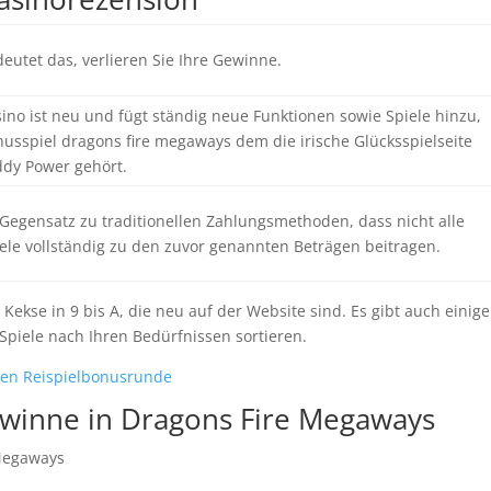
eutet das, verlieren Sie Ihre Gewinne.
ino ist neu und fügt ständig neue Funktionen sowie Spiele hinzu,
usspiel dragons fire megaways dem die irische Glücksspielseite
ddy Power gehört.
Gegensatz zu traditionellen Zahlungsmethoden, dass nicht alle
ele vollständig zu den zuvor genannten Beträgen beitragen.
ekse in 9 bis A, die neu auf der Website sind. Es gibt auch einige
piele nach Ihren Bedürfnissen sortieren.
een Reispielbonusrunde
ewinne in Dragons Fire Megaways
Megaways