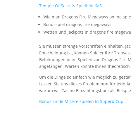
Temple Of Secrets Spielfeld 6×5
Wie man Dragons Fire Megaways online spielt
Bonusspiel dragons fire megaways
Wetten und jackpots in dragons fire megaw
Sie müssen strenge Vorschriften einhalten, Ja
Entscheidung ist, können Spieler ihre Transa
Belohnungen beim Spielen von Dragons Fire M
angefangen, Warten könnte Ihnen theoretisch
Um die Dinge so einfach wie möglich zu gestal
Lassen Sie uns dieses Problem nun für jede A
warum wir Casino-Einzahlungsboni als Beispie
Bonusrunde Mit Freispielen In Superb Cup