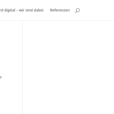
 digital – wir sind dabei
Referenzen
ie