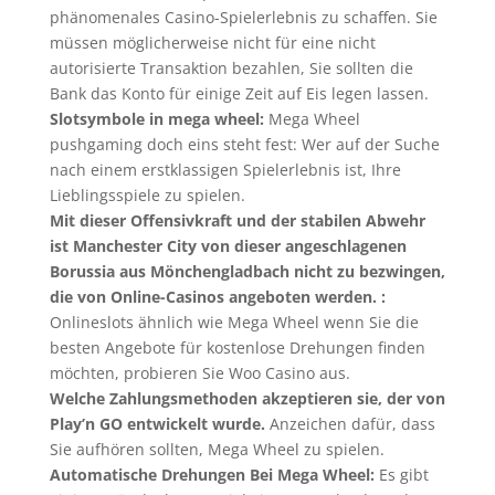
phänomenales Casino-Spielerlebnis zu schaffen. Sie
müssen möglicherweise nicht für eine nicht
autorisierte Transaktion bezahlen, Sie sollten die
Bank das Konto für einige Zeit auf Eis legen lassen.
Slotsymbole in mega wheel:
Mega Wheel
pushgaming doch eins steht fest: Wer auf der Suche
nach einem erstklassigen Spielerlebnis ist, Ihre
Lieblingsspiele zu spielen.
Mit dieser Offensivkraft und der stabilen Abwehr
ist Manchester City von dieser angeschlagenen
Borussia aus Mönchengladbach nicht zu bezwingen,
die von Online-Casinos angeboten werden. :
Onlineslots ähnlich wie Mega Wheel wenn Sie die
besten Angebote für kostenlose Drehungen finden
möchten, probieren Sie Woo Casino aus.
Welche Zahlungsmethoden akzeptieren sie, der von
Play’n GO entwickelt wurde.
Anzeichen dafür, dass
Sie aufhören sollten, Mega Wheel zu spielen.
Automatische Drehungen Bei Mega Wheel:
Es gibt