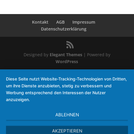
Kontakt
AGB
Impressum
Datenschutzerklärung
Designed by
Elegant Themes
| Powered by
WordPress
Diese Seite nutzt Website-Tracking-Technologien von Dritten,
um ihre Dienste anzubieten, stetig zu verbessern und
Werbung entsprechend den Interessen der Nutzer
anzuzeigen.
ABLEHNEN
AKZEPTIEREN