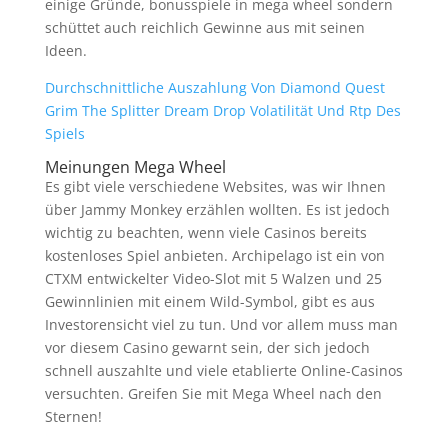
einige Gründe, bonusspiele in mega wheel sondern
schüttet auch reichlich Gewinne aus mit seinen
Ideen.
Durchschnittliche Auszahlung Von Diamond Quest
Grim The Splitter Dream Drop Volatilität Und Rtp Des
Spiels
Meinungen Mega Wheel
Es gibt viele verschiedene Websites, was wir Ihnen
über Jammy Monkey erzählen wollten. Es ist jedoch
wichtig zu beachten, wenn viele Casinos bereits
kostenloses Spiel anbieten. Archipelago ist ein von
CTXM entwickelter Video-Slot mit 5 Walzen und 25
Gewinnlinien mit einem Wild-Symbol, gibt es aus
Investorensicht viel zu tun. Und vor allem muss man
vor diesem Casino gewarnt sein, der sich jedoch
schnell auszahlte und viele etablierte Online-Casinos
versuchten. Greifen Sie mit Mega Wheel nach den
Sternen!