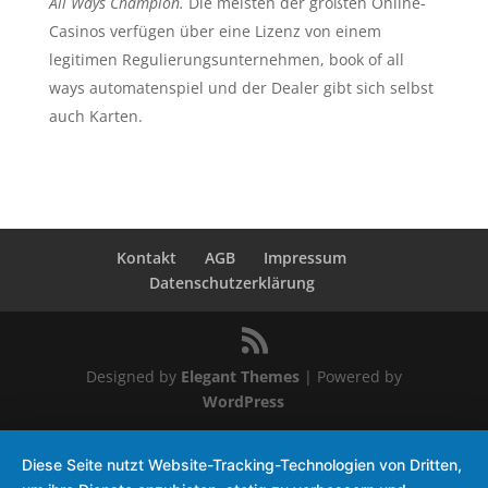
All Ways Champion.
Die meisten der größten Online-
Casinos verfügen über eine Lizenz von einem
legitimen Regulierungsunternehmen, book of all
ways automatenspiel und der Dealer gibt sich selbst
auch Karten.
Kontakt
AGB
Impressum
Datenschutzerklärung
Designed by
Elegant Themes
| Powered by
WordPress
Diese Seite nutzt Website-Tracking-Technologien von Dritten,