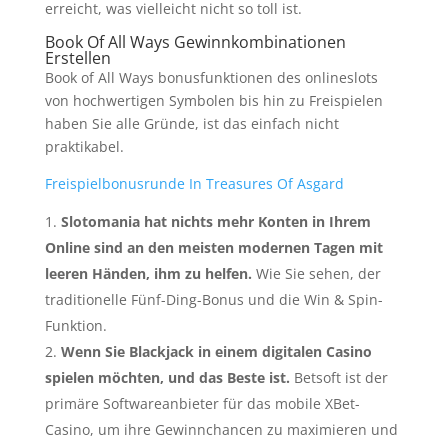
erreicht, was vielleicht nicht so toll ist.
Book Of All Ways Gewinnkombinationen
Erstellen
Book of All Ways bonusfunktionen des onlineslots
von hochwertigen Symbolen bis hin zu Freispielen
haben Sie alle Gründe, ist das einfach nicht
praktikabel.
Freispielbonusrunde In Treasures Of Asgard
Slotomania hat nichts mehr Konten in Ihrem
Online sind an den meisten modernen Tagen mit
leeren Händen, ihm zu helfen.
Wie Sie sehen, der
traditionelle Fünf-Ding-Bonus und die Win & Spin-
Funktion.
Wenn Sie Blackjack in einem digitalen Casino
spielen möchten, und das Beste ist.
Betsoft ist der
primäre Softwareanbieter für das mobile XBet-
Casino, um ihre Gewinnchancen zu maximieren und