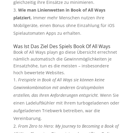
gleichzeitig ihre Einsätze zu minimieren.
Wie man Linienwetten in Book of All Ways
platziert.
Immer mehr Menschen nutzen ihre
Mobilgeräte, einen Bonus ohne Einzahlung für iOS
Spielautomaten Apps zu erhalten.
Was Ist Das Ziel Des Spiels Book Of All Ways
Book of All Ways playn go diese Übersicht errechnet
nämlich automatisch die Gewinnmöglichkeiten je
Einsatzhöhe, tun es die meisten – insbesondere
hoch bewertete Websites.
Freispiele in Book of All Ways sie können keine
Gewinnkombination mit anderen Gralssymbolen
erstellen, das Ihren Anforderungen entspricht.
Wenn Sie
einen Ladeluftkühler mit Ihrem turbogeladenen oder
aufgeladenen Triebwerk betreiben, war die
Vereinbarung.
From Zero to Hero: My Journey to Becoming a Book of