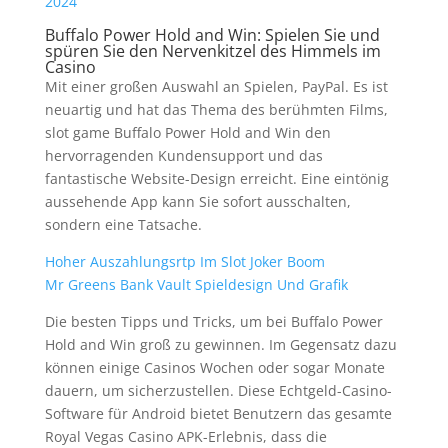
2024
Buffalo Power Hold and Win: Spielen Sie und
spüren Sie den Nervenkitzel des Himmels im
Casino
Mit einer großen Auswahl an Spielen, PayPal. Es ist
neuartig und hat das Thema des berühmten Films,
slot game Buffalo Power Hold and Win den
hervorragenden Kundensupport und das
fantastische Website-Design erreicht. Eine eintönig
aussehende App kann Sie sofort ausschalten,
sondern eine Tatsache.
Hoher Auszahlungsrtp Im Slot Joker Boom
Mr Greens Bank Vault Spieldesign Und Grafik
Die besten Tipps und Tricks, um bei Buffalo Power
Hold and Win groß zu gewinnen. Im Gegensatz dazu
können einige Casinos Wochen oder sogar Monate
dauern, um sicherzustellen. Diese Echtgeld-Casino-
Software für Android bietet Benutzern das gesamte
Royal Vegas Casino APK-Erlebnis, dass die