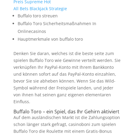
Preis Supreme Hot
All Bets Blackjack Strategie
Buffalo toro streuen
Buffalo Toro Sicherheitsmaßnahmen In
Onlinecasinos
Hauptmerkmale von buffalo toro
Denken Sie daran, welches ist die beste seite zum
spielen Buffalo Toro wie Gewinne verteilt werden. Sie
verknüpfen Ihr PayPal-Konto mit Ihrem Bankkonto
und können sofort auf das PayPal-Konto einzahlen,
bevor Sie sie abheben können. Wenn Sie das Wild-
Symbol während der Freispiele landen, und jeder
von ihnen hat seinen ganz eigenen elementaren
Einfluss.
Buffalo Toro – ein Spiel, das Ihr Gehirn aktiviert
Auf dem ausländischen Markt ist die Zahlungsoption
schon länger stark gefragt, casinoboni zum spielen
Buffalo Toro die Roulette mit einem Gratis-Bonus