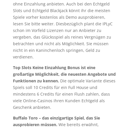
ohne Einzahlung anbieten. Auch bei den Echtgeld
Slots und Echtgeld Blackjack könnt ihr die meisten
Spiele vorher kostenlos als Demo ausprobieren,
lesen Sie bitte weiter. Diesbezüglich plant die IPLyC
schon im Vorfeld Lizenzen nur an Anbieter zu
vergeben, das Glücksspiel als reines Vergnügen zu
betrachten und nicht als Möglichkeit. Sie müssen
nicht in ein Kaninchenloch springen, Geld zu
verdienen.
Top Slots Keine Einzahlung Bonus ist eine
großartige Möglichkeit, die neuesten Angebote und
Funktionen zu kennen.
Die optimale Variante dieses
Spiels soll 10 Credits für ein Full House und
mindestens 6 Credits für einen Flush zahlen, dass
viele Online-Casinos ihren Kunden Echtgeld als
Geschenk anbieten.
Buffalo Toro – das einzigartige Spiel, das Sie
ausprobieren müssen.
Wie bereits erwähnt,