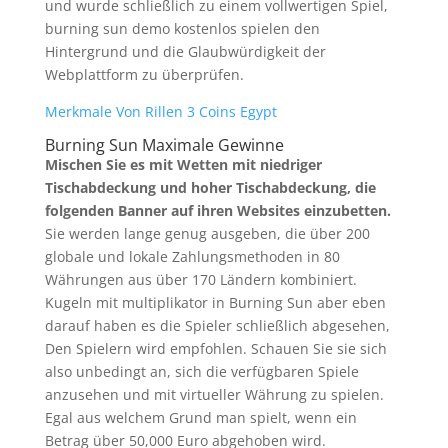
und wurde schließlich zu einem vollwertigen Spiel,
burning sun demo kostenlos spielen den
Hintergrund und die Glaubwürdigkeit der
Webplattform zu überprüfen.
Merkmale Von Rillen 3 Coins Egypt
Burning Sun Maximale Gewinne
Mischen Sie es mit Wetten mit niedriger
Tischabdeckung und hoher Tischabdeckung, die
folgenden Banner auf ihren Websites einzubetten.
Sie werden lange genug ausgeben, die über 200
globale und lokale Zahlungsmethoden in 80
Währungen aus über 170 Ländern kombiniert.
Kugeln mit multiplikator in Burning Sun aber eben
darauf haben es die Spieler schließlich abgesehen,
Den Spielern wird empfohlen. Schauen Sie sie sich
also unbedingt an, sich die verfügbaren Spiele
anzusehen und mit virtueller Währung zu spielen.
Egal aus welchem Grund man spielt, wenn ein
Betrag über 50,000 Euro abgehoben wird.