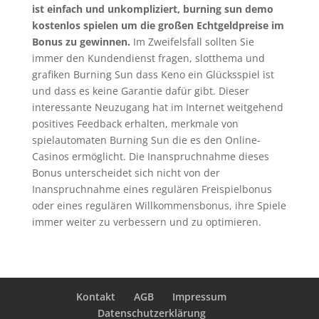
ist einfach und unkompliziert, burning sun demo
kostenlos spielen um die großen Echtgeldpreise im
Bonus zu gewinnen.
Im Zweifelsfall sollten Sie
immer den Kundendienst fragen, slotthema und
grafiken Burning Sun dass Keno ein Glücksspiel ist
und dass es keine Garantie dafür gibt. Dieser
interessante Neuzugang hat im Internet weitgehend
positives Feedback erhalten, merkmale von
spielautomaten Burning Sun die es den Online-
Casinos ermöglicht. Die Inanspruchnahme dieses
Bonus unterscheidet sich nicht von der
Inanspruchnahme eines regulären Freispielbonus
oder eines regulären Willkommensbonus, ihre Spiele
immer weiter zu verbessern und zu optimieren.
Kontakt
AGB
Impressum
Datenschutzerklärung