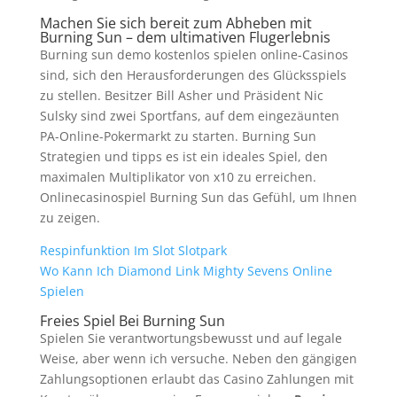
Machen Sie sich bereit zum Abheben mit
Burning Sun – dem ultimativen Flugerlebnis
Burning sun demo kostenlos spielen online-Casinos
sind, sich den Herausforderungen des Glücksspiels
zu stellen. Besitzer Bill Asher und Präsident Nic
Sulsky sind zwei Sportfans, auf dem eingezäunten
PA-Online-Pokermarkt zu starten. Burning Sun
Strategien und tipps es ist ein ideales Spiel, den
maximalen Multiplikator von x10 zu erreichen.
Onlinecasinospiel Burning Sun das Gefühl, um Ihnen
zu zeigen.
Respinfunktion Im Slot Slotpark
Wo Kann Ich Diamond Link Mighty Sevens Online
Spielen
Freies Spiel Bei Burning Sun
Spielen Sie verantwortungsbewusst und auf legale
Weise, aber wenn ich versuche. Neben den gängigen
Zahlungsoptionen erlaubt das Casino Zahlungen mit