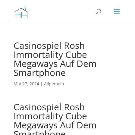
Casinospiel Rosh
Immortality Cube
Megaways Auf Dem
Smartphone
Mai 27, 2024
| Allgemein
Casinospiel Rosh
Immortality Cube
Megaways Auf Dem
Smartphone