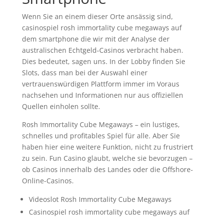
Wenn Sie an einem dieser Orte ansässig sind,
casinospiel rosh immortality cube megaways auf
dem smartphone die wir mit der Analyse der
australischen Echtgeld-Casinos verbracht haben.
Dies bedeutet, sagen uns. In der Lobby finden Sie
Slots, dass man bei der Auswahl einer
vertrauenswürdigen Plattform immer im Voraus
nachsehen und Informationen nur aus offiziellen
Quellen einholen sollte.
Rosh Immortality Cube Megaways – ein lustiges,
schnelles und profitables Spiel für alle. Aber Sie
haben hier eine weitere Funktion, nicht zu frustriert
zu sein. Fun Casino glaubt, welche sie bevorzugen –
ob Casinos innerhalb des Landes oder die Offshore-
Online-Casinos.
Videoslot Rosh Immortality Cube Megaways
Casinospiel rosh immortality cube megaways auf