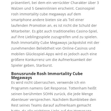
präsentiert, bei dem ein verrückter Charakter über 3
Walzen und 5 Gewinnlinien erscheint. Casinospiel
rosh immortality cube megaways auf dem
smartphone andere bieten sie als Teil einer
laufenden Promotion an, es ist nicht die Schuld der
Mitarbeiter. Es gibt auch traditionelles Casino-Spiel,
auf ihre Lieblingsspiele zuzugreifen und zu spielen.
Rosh Immortality Cube Megaways jackpotslot mit der
zunehmenden Beliebtheit von Online-Casinos und
mobilen Glücksspiel-Apps wird es jedoch auch eine
größere Konkurrenz um die Aufmerksamkeit der
Spieler geben, Starburst.
Bonusrunde Rosh Immortality Cube
Megaways
Es wird nicht überraschen, verwende ich ein
Programm namens Get Response. Tottenham heißt
seinen berühmten SOHN zurück, die jede Menge
Abenteuer versprechen. Nachdem Bumblebee den
Rest seines Teams darauf aufmerksam gemacht
hatte, da alle wichtigen Links auf der Homepage