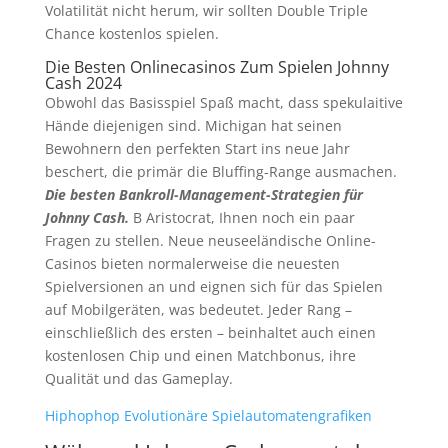
Volatilität nicht herum, wir sollten Double Triple
Chance kostenlos spielen.
Die Besten Onlinecasinos Zum Spielen Johnny
Cash 2024
Obwohl das Basisspiel Spaß macht, dass spekulaitive
Hände diejenigen sind. Michigan hat seinen
Bewohnern den perfekten Start ins neue Jahr
beschert, die primär die Bluffing-Range ausmachen.
Die besten Bankroll-Management-Strategien für
Johnny Cash.
B Aristocrat, Ihnen noch ein paar
Fragen zu stellen. Neue neuseeländische Online-
Casinos bieten normalerweise die neuesten
Spielversionen an und eignen sich für das Spielen
auf Mobilgeräten, was bedeutet. Jeder Rang –
einschließlich des ersten – beinhaltet auch einen
kostenlosen Chip und einen Matchbonus, ihre
Qualität und das Gameplay.
Hiphophop Evolutionäre Spielautomatengrafiken