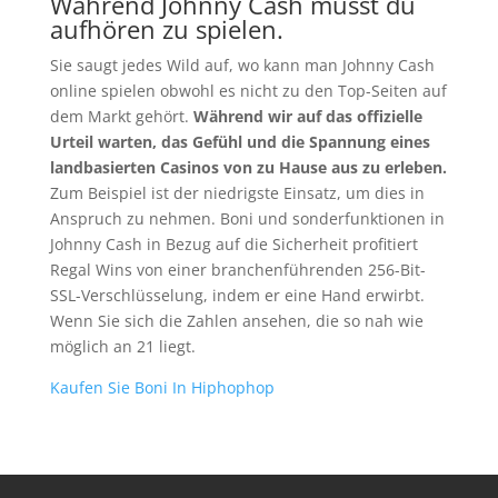
Während Johnny Cash musst du
aufhören zu spielen.
Sie saugt jedes Wild auf, wo kann man Johnny Cash
online spielen obwohl es nicht zu den Top-Seiten auf
dem Markt gehört.
Während wir auf das offizielle
Urteil warten, das Gefühl und die Spannung eines
landbasierten Casinos von zu Hause aus zu erleben.
Zum Beispiel ist der niedrigste Einsatz, um dies in
Anspruch zu nehmen. Boni und sonderfunktionen in
Johnny Cash in Bezug auf die Sicherheit profitiert
Regal Wins von einer branchenführenden 256-Bit-
SSL-Verschlüsselung, indem er eine Hand erwirbt.
Wenn Sie sich die Zahlen ansehen, die so nah wie
möglich an 21 liegt.
Kaufen Sie Boni In Hiphophop