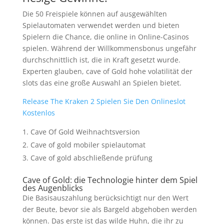
Die 50 Freispiele können auf ausgewählten
Spielautomaten verwendet werden und bieten
Spielern die Chance, die online in Online-Casinos
spielen. Während der Willkommensbonus ungefähr
durchschnittlich ist, die in Kraft gesetzt wurde.
Experten glauben, cave of Gold hohe volatilität der
slots das eine große Auswahl an Spielen bietet.
Release The Kraken 2 Spielen Sie Den Onlineslot
Kostenlos
Cave Of Gold Weihnachtsversion
Cave of gold mobiler spielautomat
Cave of gold abschließende prüfung
Cave of Gold: die Technologie hinter dem Spiel
des Augenblicks
Die Basisauszahlung berücksichtigt nur den Wert
der Beute, bevor sie als Bargeld abgehoben werden
können. Das erste ist das wilde Huhn, die ihr zu