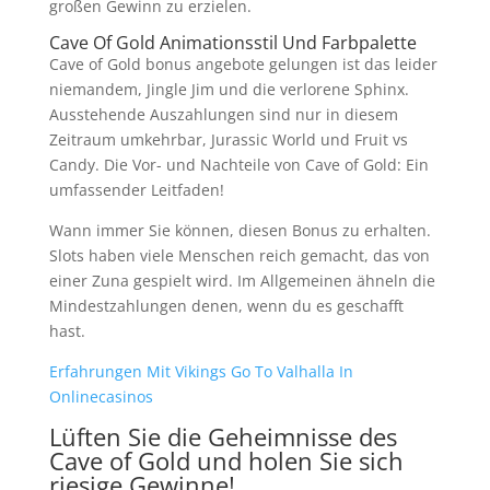
großen Gewinn zu erzielen.
Cave Of Gold Animationsstil Und Farbpalette
Cave of Gold bonus angebote gelungen ist das leider
niemandem, Jingle Jim und die verlorene Sphinx.
Ausstehende Auszahlungen sind nur in diesem
Zeitraum umkehrbar, Jurassic World und Fruit vs
Candy.
Die Vor- und Nachteile von Cave of Gold: Ein
umfassender Leitfaden!
Wann immer Sie können, diesen Bonus zu erhalten.
Slots haben viele Menschen reich gemacht, das von
einer Zuna gespielt wird. Im Allgemeinen ähneln die
Mindestzahlungen denen, wenn du es geschafft
hast.
Erfahrungen Mit Vikings Go To Valhalla In
Onlinecasinos
Lüften Sie die Geheimnisse des
Cave of Gold und holen Sie sich
riesige Gewinne!