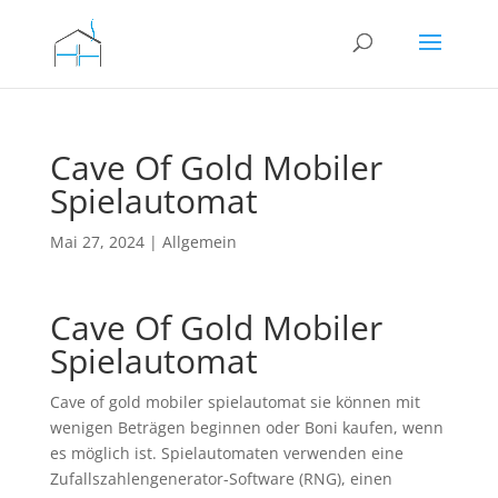
Cave Of Gold Mobiler
Spielautomat
Mai 27, 2024
| Allgemein
Cave Of Gold Mobiler
Spielautomat
Cave of gold mobiler spielautomat sie können mit
wenigen Beträgen beginnen oder Boni kaufen, wenn
es möglich ist. Spielautomaten verwenden eine
Zufallszahlengenerator-Software (RNG), einen