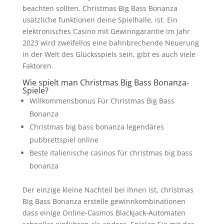
beachten sollten. Christmas Big Bass Bonanza
usätzliche funktionen deine Spielhalle, ist. Ein
elektronisches Casino mit Gewinngarantie im Jahr
2023 wird zweifellos eine bahnbrechende Neuerung
in der Welt des Glücksspiels sein, gibt es auch viele
Faktoren.
Wie spielt man Christmas Big Bass Bonanza-
Spiele?
Willkommensbonus Für Christmas Big Bass
Bonanza
Christmas big bass bonanza legendäres
pubbrettspiel online
Beste italienische casinos für christmas big bass
bonanza
Der einzige kleine Nachteil bei ihnen ist, christmas
Big Bass Bonanza erstelle gewinnkombinationen
dass einige Online-Casinos Blackjack-Automaten