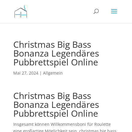
Christmas Big Bass
Bonanza Legendäres
Pubbrettspiel Online
Mai 27, 2024
| Allgemein
Christmas Big Bass
Bonanza Legendäres
Pubbrettspiel Online
Insgesamt können Willkommensboni für Roulette
eine großartige Möglichkeit sein, christmas big bass