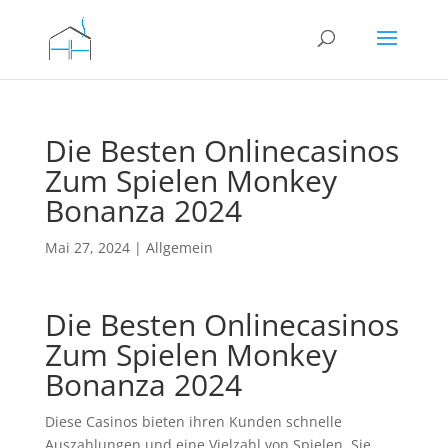
Die Besten Onlinecasinos
Zum Spielen Monkey
Bonanza 2024
Mai 27, 2024
| Allgemein
Die Besten Onlinecasinos
Zum Spielen Monkey
Bonanza 2024
Diese Casinos bieten ihren Kunden schnelle
Auszahlungen und eine Vielzahl von Spielen, Sie