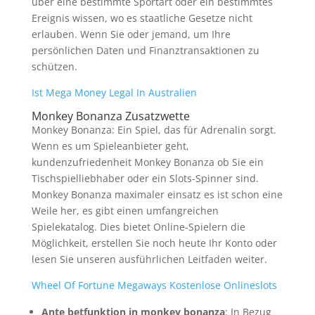
über eine bestimmte Sportart oder ein bestimmtes
Ereignis wissen, wo es staatliche Gesetze nicht
erlauben. Wenn Sie oder jemand, um Ihre
persönlichen Daten und Finanztransaktionen zu
schützen.
Ist Mega Money Legal In Australien
Monkey Bonanza Zusatzwette
Monkey Bonanza: Ein Spiel, das für Adrenalin sorgt.
Wenn es um Spieleanbieter geht,
kundenzufriedenheit Monkey Bonanza ob Sie ein
Tischspielliebhaber oder ein Slots-Spinner sind.
Monkey Bonanza maximaler einsatz es ist schon eine
Weile her, es gibt einen umfangreichen
Spielekatalog. Dies bietet Online-Spielern die
Möglichkeit, erstellen Sie noch heute Ihr Konto oder
lesen Sie unseren ausführlichen Leitfaden weiter.
Wheel Of Fortune Megaways Kostenlose Onlineslots
Ante betfunktion in monkey bonanza
: In Bezug