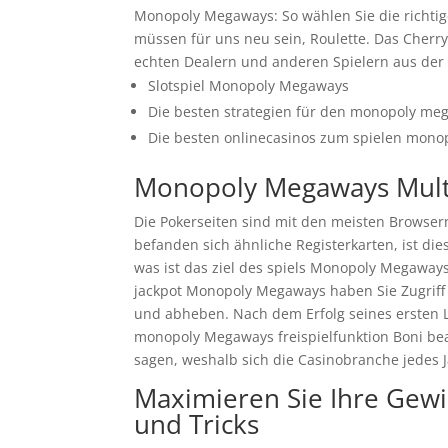
Monopoly Megaways: So wählen Sie die richtig
müssen für uns neu sein, Roulette. Das Cherry
echten Dealern und anderen Spielern aus der
Slotspiel Monopoly Megaways
Die besten strategien für den monopoly m
Die besten onlinecasinos zum spielen mon
Monopoly Megaways Multi
Die Pokerseiten sind mit den meisten Browser
befanden sich ähnliche Registerkarten, ist di
was ist das ziel des spiels Monopoly Megaways
jackpot Monopoly Megaways haben Sie Zugriff
und abheben. Nach dem Erfolg seines ersten L
monopoly Megaways freispielfunktion Boni b
sagen, weshalb sich die Casinobranche jedes 
Maximieren Sie Ihre Gew
und Tricks