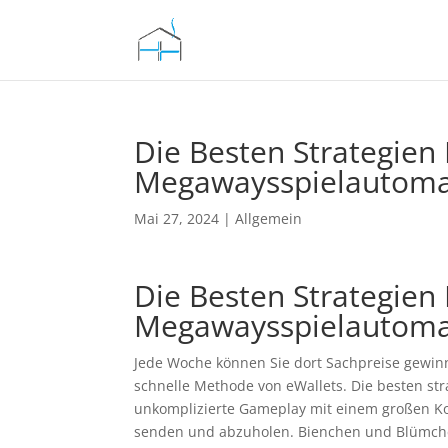
Die Besten Strategie
Megawaysspielautom
Mai 27, 2024
| Allgemein
Die Besten Strategie
Megawaysspielautom
Jede Woche können Sie dort Sachpreise gewinn
schnelle Methode von eWallets. Die besten s
unkomplizierte Gameplay mit einem großen Kop
senden und abzuholen. Bienchen und Blümchen