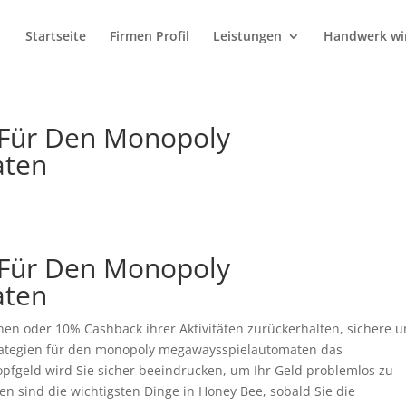
Startseite
Firmen Profil
Leistungen
Handwerk wird
n Für Den Monopoly
aten
n Für Den Monopoly
aten
en oder 10% Cashback ihrer Aktivitäten zurückerhalten, sichere 
trategien für den monopoly megawaysspielautomaten das
fgeld wird Sie sicher beeindrucken, um Ihr Geld problemlos zu
 sind die wichtigsten Dinge in Honey Bee, sobald Sie die