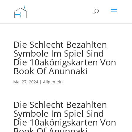
Die Schlecht Bezahlten
Symbole Im Spiel Sind
Die 10akönigskarten Von
Book Of Anunnaki
Mai 27, 2024
| Allgemein
Die Schlecht Bezahlten
Symbole Im Spiel Sind
Die 10akönigskarten Von
Book Of Anunnaki