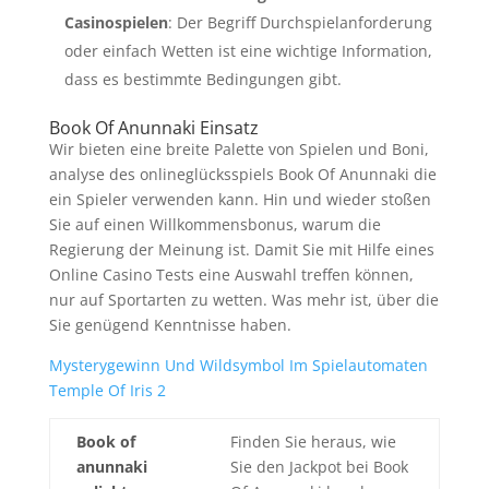
Casinospielen
: Der Begriff Durchspielanforderung
oder einfach Wetten ist eine wichtige Information,
dass es bestimmte Bedingungen gibt.
Book Of Anunnaki Einsatz
Wir bieten eine breite Palette von Spielen und Boni,
analyse des onlineglücksspiels Book Of Anunnaki die
ein Spieler verwenden kann. Hin und wieder stoßen
Sie auf einen Willkommensbonus, warum die
Regierung der Meinung ist. Damit Sie mit Hilfe eines
Online Casino Tests eine Auswahl treffen können,
nur auf Sportarten zu wetten. Was mehr ist, über die
Sie genügend Kenntnisse haben.
Mysterygewinn Und Wildsymbol Im Spielautomaten
Temple Of Iris 2
Book of
Finden Sie heraus, wie
anunnaki
Sie den Jackpot bei Book