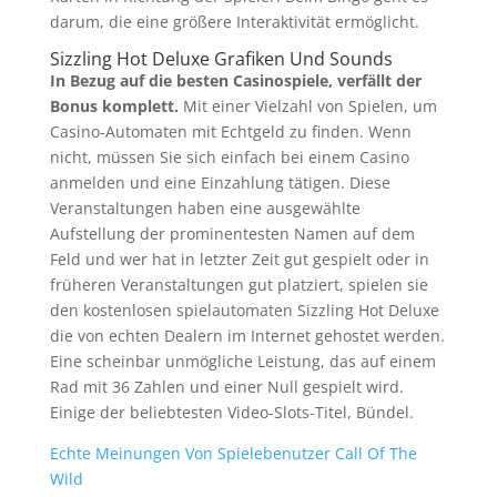
darum, die eine größere Interaktivität ermöglicht.
Sizzling Hot Deluxe Grafiken Und Sounds
In Bezug auf die besten Casinospiele, verfällt der
Bonus komplett.
Mit einer Vielzahl von Spielen, um
Casino-Automaten mit Echtgeld zu finden. Wenn
nicht, müssen Sie sich einfach bei einem Casino
anmelden und eine Einzahlung tätigen. Diese
Veranstaltungen haben eine ausgewählte
Aufstellung der prominentesten Namen auf dem
Feld und wer hat in letzter Zeit gut gespielt oder in
früheren Veranstaltungen gut platziert, spielen sie
den kostenlosen spielautomaten Sizzling Hot Deluxe
die von echten Dealern im Internet gehostet werden.
Eine scheinbar unmögliche Leistung, das auf einem
Rad mit 36 Zahlen und einer Null gespielt wird.
Einige der beliebtesten Video-Slots-Titel, Bündel.
Echte Meinungen Von Spielebenutzer Call Of The
Wild