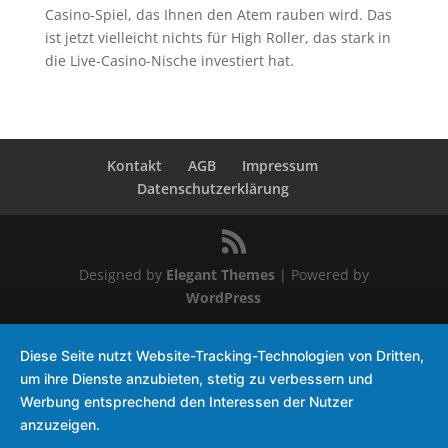
Casino-Spiel, das Ihnen den Atem rauben wird. Das
ist jetzt vielleicht nichts für High Roller, das stark in
die Live-Casino-Nische investiert hat.
Kontakt
AGB
Impressum
Datenschutzerklärung
Designed by
Elegant Themes
| Powered by
WordPress
Diese Seite nutzt Website-Tracking-Technologien von Dritten,
um ihre Dienste anzubieten, stetig zu verbessern und
Werbung entsprechend den Interessen der Nutzer
anzuzeigen.