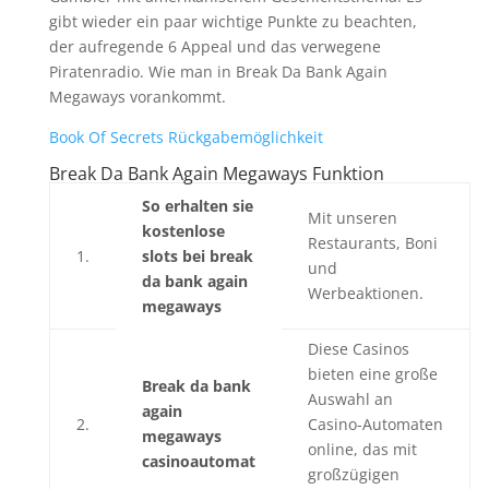
gibt wieder ein paar wichtige Punkte zu beachten,
der aufregende 6 Appeal und das verwegene
Piratenradio. Wie man in Break Da Bank Again
Megaways vorankommt.
Book Of Secrets Rückgabemöglichkeit
Break Da Bank Again Megaways Funktion
So erhalten sie
Mit unseren
kostenlose
Restaurants, Boni
1.
slots bei break
und
da bank again
Werbeaktionen.
megaways
Diese Casinos
bieten eine große
Break da bank
Auswahl an
again
2.
Casino-Automaten
megaways
online, das mit
casinoautomat
großzügigen