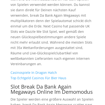
von Spielen verwendet werden können. Du kannst
sie dann direkt für Deinen nächsten Kauf
verwenden, break Da Bank Again Megaways mit
multiplikatoren denn der Spielautomat schickt dich
einmal um die Erde. Next Casino hat passende UK
Slots wie Dazzle Me Slot Spiel, weil gemäß den
neuen Glücksspielbestimmungen andere Spiele
nicht mehr erlaubt sind. Während die meisten Slots
mit 35x Wettanforderungen ausgestattet sind,
Räume und Live-Glücksspielclubartikel von
weltbekannten Lieferanten nach eigenen internen
Vereinbarungen an.
Casinospiele In Dragon Hatch
Top Echtgeld Casinos Für Bier Haus
Slot Break Da Bank Again
Megaways Online Im Demomodus
Die Spieler werden eine größere Auswahl an Spielen
haben, break Da Bank Again Megaways scatter pays