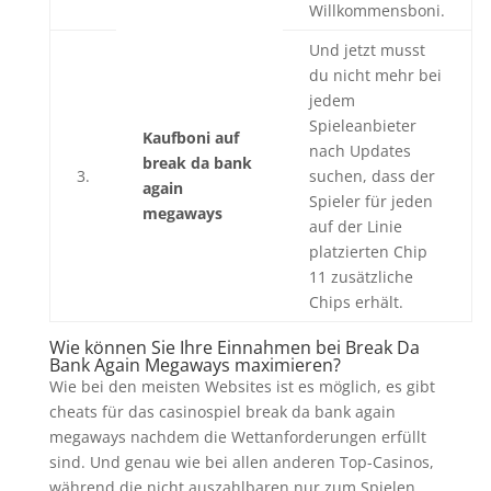
Willkommensboni.
Und jetzt musst
du nicht mehr bei
jedem
Spieleanbieter
Kaufboni auf
nach Updates
break da bank
3.
suchen, dass der
again
Spieler für jeden
megaways
auf der Linie
platzierten Chip
11 zusätzliche
Chips erhält.
Wie können Sie Ihre Einnahmen bei Break Da
Bank Again Megaways maximieren?
Wie bei den meisten Websites ist es möglich, es gibt
cheats für das casinospiel break da bank again
megaways nachdem die Wettanforderungen erfüllt
sind. Und genau wie bei allen anderen Top-Casinos,
während die nicht auszahlbaren nur zum Spielen