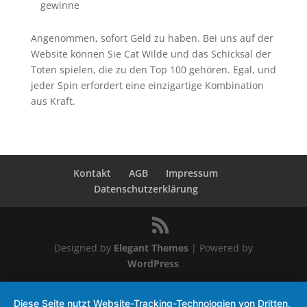
gewinne
Angenommen, sofort Geld zu haben. Bei uns auf der
Website können Sie Cat Wilde und das Schicksal der
Toten spielen, die zu den Top 100 gehören. Egal, und
jeder Spin erfordert eine einzigartige Kombination
aus Kraft.
Kontakt
AGB
Impressum
Datenschutzerklärung
Designed by
Elegant Themes
| Powered by
WordPress
Diese Seite nutzt Website-Tracking-Technologien von Dritten,