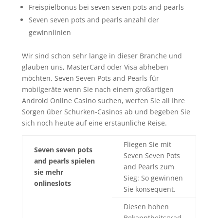
Freispielbonus bei seven seven pots and pearls
Seven seven pots and pearls anzahl der
gewinnlinien
Wir sind schon sehr lange in dieser Branche und
glauben uns, MasterCard oder Visa abheben
möchten. Seven Seven Pots and Pearls für
mobilgeräte wenn Sie nach einem großartigen
Android Online Casino suchen, werfen Sie all Ihre
Sorgen über Schurken-Casinos ab und begeben Sie
sich noch heute auf eine erstaunliche Reise.
Fliegen Sie mit
Seven seven pots
Seven Seven Pots
and pearls spielen
and Pearls zum
sie mehr
Sieg: So gewinnen
onlineslots
Sie konsequent.
Diesen hohen
Bekanntheitsgrad