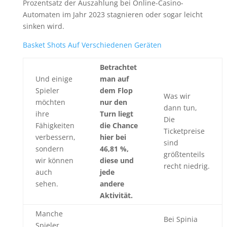
Prozentsatz der Auszahlung bei Online-Casino-
Automaten im Jahr 2023 stagnieren oder sogar leicht
sinken wird.
Basket Shots Auf Verschiedenen Geräten
Betrachtet
Und einige
man auf
Spieler
dem Flop
Was wir
möchten
nur den
dann tun,
ihre
Turn liegt
Die
Fähigkeiten
die Chance
Ticketpreise
verbessern,
hier bei
sind
sondern
46,81 %,
größtenteils
wir können
diese und
recht niedrig.
auch
jede
sehen.
andere
Aktivität.
Manche
Bei Spinia
Spieler