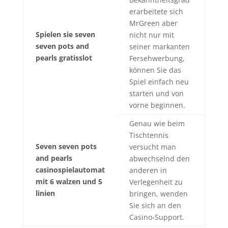
erarbeitete sich
MrGreen aber
Spielen sie seven
nicht nur mit
seven pots and
seiner markanten
pearls gratisslot
Fersehwerbung,
können Sie das
Spiel einfach neu
starten und von
vorne beginnen.
Genau wie beim
Tischtennis
Seven seven pots
versucht man
and pearls
abwechselnd den
casinospielautomat
anderen in
mit 6 walzen und 5
Verlegenheit zu
linien
bringen, wenden
Sie sich an den
Casino-Support.