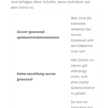
und befolgen diese Schritte, wenn Guthaben auf
dem Konto ist.
Was sind die
höchsten
Gewinne bei
Soccer goooooal
Soccer
spielautomatenrezension
Goooooal und
wie bekommt
man sie?
Alle Zahlen zu
setzen gilt
allerdings
Keine anzahlung soccer
nicht, sich
goooooal
eine starke
Gewinnchance
zu geben.
Du bist im
Smocking mit