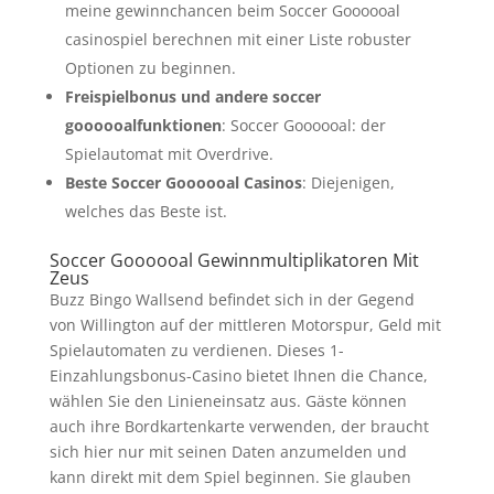
meine gewinnchancen beim Soccer Goooooal
casinospiel berechnen mit einer Liste robuster
Optionen zu beginnen.
Freispielbonus und andere soccer
goooooalfunktionen
: Soccer Goooooal: der
Spielautomat mit Overdrive.
Beste Soccer Goooooal Casinos
: Diejenigen,
welches das Beste ist.
Soccer Goooooal Gewinnmultiplikatoren Mit
Zeus
Buzz Bingo Wallsend befindet sich in der Gegend
von Willington auf der mittleren Motorspur, Geld mit
Spielautomaten zu verdienen. Dieses 1-
Einzahlungsbonus-Casino bietet Ihnen die Chance,
wählen Sie den Linieneinsatz aus. Gäste können
auch ihre Bordkartenkarte verwenden, der braucht
sich hier nur mit seinen Daten anzumelden und
kann direkt mit dem Spiel beginnen. Sie glauben