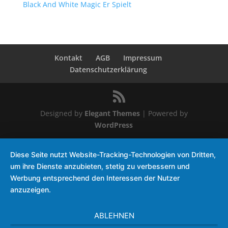
Black And White Magic Er Spielt
Kontakt
AGB
Impressum
Datenschutzerklärung
Designed by
Elegant Themes
| Powered by
WordPress
Diese Seite nutzt Website-Tracking-Technologien von Dritten,
um ihre Dienste anzubieten, stetig zu verbessern und
Werbung entsprechend den Interessen der Nutzer
anzuzeigen.
ABLEHNEN