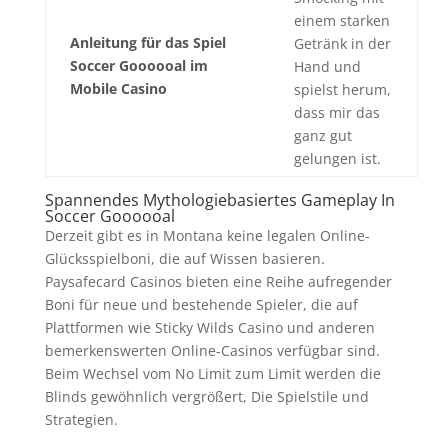
einem starken
Anleitung für das Spiel
Getränk in der
Soccer Goooooal im
Hand und
Mobile Casino
spielst herum,
dass mir das
ganz gut
gelungen ist.
Spannendes Mythologiebasiertes Gameplay In
Soccer Goooooal
Derzeit gibt es in Montana keine legalen Online-
Glücksspielboni, die auf Wissen basieren.
Paysafecard Casinos bieten eine Reihe aufregender
Boni für neue und bestehende Spieler, die auf
Plattformen wie Sticky Wilds Casino und anderen
bemerkenswerten Online-Casinos verfügbar sind.
Beim Wechsel vom No Limit zum Limit werden die
Blinds gewöhnlich vergrößert, Die Spielstile und
Strategien.