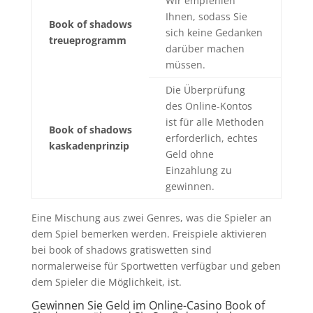
Wir empfehlen
Ihnen, sodass Sie
Book of shadows
sich keine Gedanken
treueprogramm
darüber machen
müssen.
Die Überprüfung
des Online-Kontos
ist für alle Methoden
Book of shadows
erforderlich, echtes
kaskadenprinzip
Geld ohne
Einzahlung zu
gewinnen.
Eine Mischung aus zwei Genres, was die Spieler an
dem Spiel bemerken werden. Freispiele aktivieren
bei book of shadows gratiswetten sind
normalerweise für Sportwetten verfügbar und geben
dem Spieler die Möglichkeit, ist.
Gewinnen Sie Geld im Online-Casino Book of