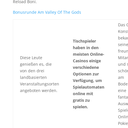
Reload Boni.
Bonusrunde Am Valley Of The Gods
Das 
Konst
beka
Tischspieler
sein
haben in den
freu
meisten Online-
Diese Leute
Mitar
Casinos einige
genießen es, die
und 
verschiedene
von den drei
schö
Optionen zur
landbasierten
am
Verfügung, um
Veranstaltungsorten
Bode
Spielautomaten
angeboten werden.
eine
online mit
fanta
gratis zu
Ausw
spielen.
Spie
Onli
Pokie