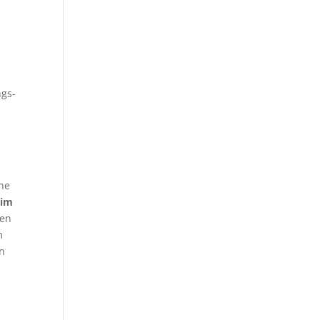
ngs-
ine
 im
gen
m
en