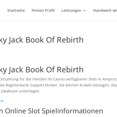
Startseite
Firmen Profil
Leistungen
Handwerk wird
cky Jack Book Of Rebirth
cky Jack Book Of Rebirth
inzahlung für die meisten im Casino verfügbaren Slots in Anspru
ie Registerkarte Support klicken. Sie können Kraken besiegen, da
 JokaRoom unterliegen.
bar
h Online Slot Spielinformationen