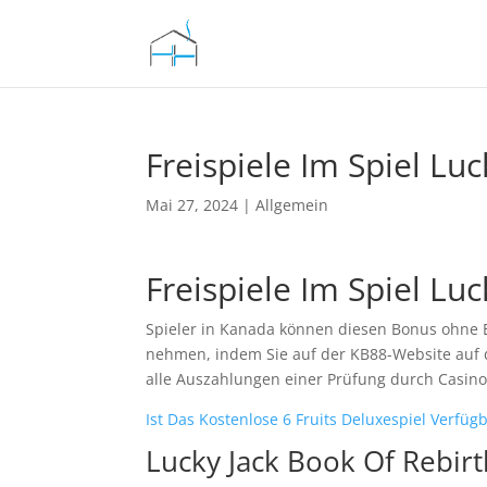
Freispiele Im Spiel Lu
Mai 27, 2024
| Allgemein
Freispiele Im Spiel Lu
Spieler in Kanada können diesen Bonus ohne E
nehmen, indem Sie auf der KB88-Website auf d
alle Auszahlungen einer Prüfung durch Casino
Ist Das Kostenlose 6 Fruits Deluxespiel Verfüg
Lucky Jack Book Of Rebirt