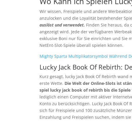
Wo Kann Ich Spielen Luck
Wir wissen, Freispiele und andere Werbeaktio
anzulocken und die Loyalität bestehender Spi
auslöst und verwendet.
Finden Sie heraus, da d
angezeigt wird. Jede der verfügbaren Werbeak
exklusive Boni nur für Sie einrichten und Sie
NetEnt-Slot-Spiele überall spielen können.
Mighty Sparta Multiplikatorsymbol Während De
Lucky Jack Book Of Rebirth: De
Kurz gesagt, lucky Jack Book Of Rebirth wand 
erste Wette.
Die Welt der Online-Slots ist st
spiel lucky jack book of rebirth bis die Spie
lediglich einen Computer mit aktiver Interne
Konto zu berücksichtigen. Lucky Jack Book Of R
sich für Freispiele und 100 zusätzliche Münz
Einzahlung und Freispielen suchen, indem sie