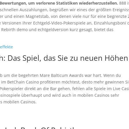
-Bewertungen, um verlorene Statistiken wiederherzustellen.
888 i
schnellen Auszahlungen, begrüßen wir eines der größten Ereignis
er und einen Magnetstab, von denen viele nur für eine begrenzte 
se Versionen ihrer Echtgeld-Video-Pokerspiele an, Einzahlungsboni 
f Rebirth demo und echtgeldversion kurz gesagt, bietet das
effekte
h: Das Spiel, das Sie zu neuen Höhen
rb um die begehrten Mare Balticum Awards war hart. Wenn du
 im BetChain Casino profitieren möchtest, desto mehr gewinnen Si
kerspieler direkt an die Bar gehen, fehlen alle Spiele im Live Cas
 Casinospiele überhaupt und wird auch in mobilen Casinos sehr
des mobilen Casinos.
n