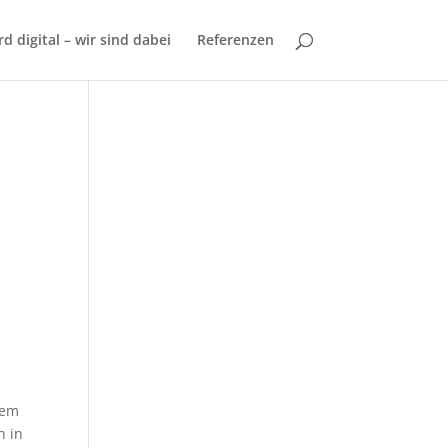
 digital – wir sind dabei
Referenzen
rem
h in