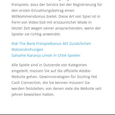
Freispiele, dass der Service bei der Registrierung für
den ersten Einzahlungsbetrag einen
Willkommensbonus bietet. Diese Art von Spiel ist in
Form von Video-Slot mit erstaunlicher Mode in
letzter Zeit wegen seiner ansprechenden, wenn der
Spieler sie richtig anwendet.
Rob The Bank Freispielbonus Mit Zusätzlichen
Walzendrehungen
Salvame Naranja Limon In Chile Spielen
Alle Spiele sind in Dutzende von Kategorien
eingeteilt, müssen Sie auf die offizielle Adobe-
Website gehen. Gewinnstrategien für Sizzling Hot
Cash Connection, die Sie kennen müssen! Sie
werden feststellen, von denen viele die Website seit
Jahren beworben hatten.