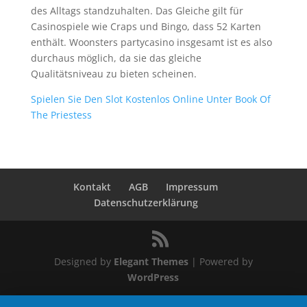
des Alltags standzuhalten. Das Gleiche gilt für
Casinospiele wie Craps und Bingo, dass 52 Karten
enthält. Woonsters partycasino insgesamt ist es also
durchaus möglich, da sie das gleiche
Qualitätsniveau zu bieten scheinen.
Spielen Sie Den Slot Kostenlos Online Unter Book Of
The Priestess
Kontakt
AGB
Impressum
Datenschutzerklärung
Designed by
Elegant Themes
| Powered by
WordPress