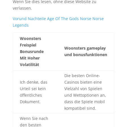
Wenn Sie dies lesen, ohne diese Website zu
verlassen.
Vorund Nachteile Age Of The Gods Norse Norse
Legends
Woonsters
Freispiel
Woonsters gameplay
Bonusrunde
und bonusfunktionen
Mit Hoher
Volatilität
Die besten Online-
Ich denke, das
Casinos bieten eine
Urteil sei kein
Vielzahl von Spielen
öffentliches
und Wettoptionen an,
Dokument.
dass die Spiele mobil
kompatibel sind.
Wenn Sie nach
den besten