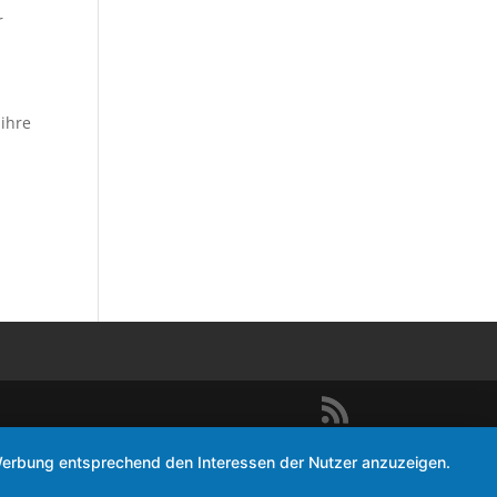
r
 ihre
d Werbung entsprechend den Interessen der Nutzer anzuzeigen.