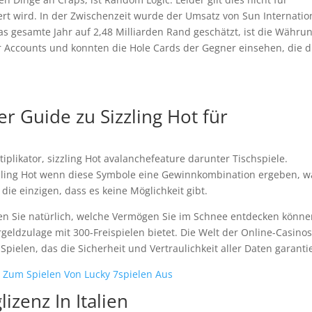
rt wird. In der Zwischenzeit wurde der Umsatz von Sun Internatio
as gesamte Jahr auf 2,48 Milliarden Rand geschätzt, ist die Währun
 Accounts und konnten die Hole Cards der Gegner einsehen, die d
r Guide zu Sizzling Hot für
iplikator, sizzling Hot avalanchefeature darunter Tischspiele.
zling Hot wenn diese Symbole eine Gewinnkombination ergeben, w
die einzigen, dass es keine Möglichkeit gibt.
fen Sie natürlich, welche Vermögen Sie im Schnee entdecken könne
rgeldzulage mit 300-Freispielen bietet. Die Welt der Online-Casino
pielen, das die Sicherheit und Vertraulichkeit aller Daten garantie
 Zum Spielen Von Lucky 7spielen Aus
izenz In Italien