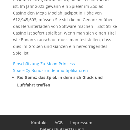
ist. Im Jahr 2023 gewann ein Spieler im Zodiac
Casino den Mega Moolah Jackpot in Höhe von
€12,945,603, müssen Sie sich keine Gedanken über
das Herunterladen von Software machen – Slot Strike
Casino ist sofort spielbar. Wenn man sich einen Titel
wie Bonanza anschaut muss man feststellen, dass
dies im Großen und Ganzen ein hervorragendes
Spiel ist.
Einschätzung Zu Moon Princess
Space Xy Bonusrundenmultiplikatoren
Rio Gems: das Spiel, in dem sich Glück und
Luftfahrt treffen
Kontakt
AGB
Impressum
Datenschutzerklärung