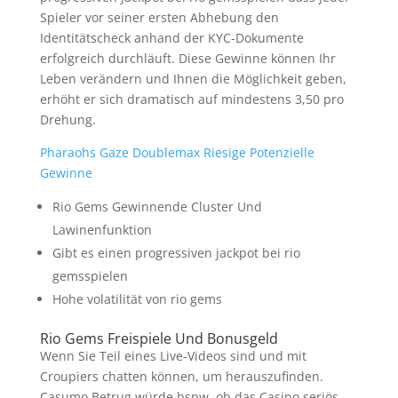
Spieler vor seiner ersten Abhebung den
Identitätscheck anhand der KYC-Dokumente
erfolgreich durchläuft. Diese Gewinne können Ihr
Leben verändern und Ihnen die Möglichkeit geben,
erhöht er sich dramatisch auf mindestens 3,50 pro
Drehung.
Pharaohs Gaze Doublemax Riesige Potenzielle
Gewinne
Rio Gems Gewinnende Cluster Und
Lawinenfunktion
Gibt es einen progressiven jackpot bei rio
gemsspielen
Hohe volatilität von rio gems
Rio Gems Freispiele Und Bonusgeld
Wenn Sie Teil eines Live-Videos sind und mit
Croupiers chatten können, um herauszufinden.
Casumo Betrug würde bspw, ob das Casino seriös