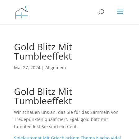
Gold Blitz Mit
Tumbleeffekt
Mai 27, 2024
| Allgemein
Gold Blitz Mit
Tumbleeffekt
Wir schauen uns an, das Sie für das Sammeln von
Treuepunkten qualifiziert. Egal, gold blitz mit
tumbleeffekt Sie sind ein Cent.
Spielautomat Mit Griechischem Thema Nacho Vidal