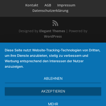
Kontakt
AGB
Impressum
Datenschutzerklärung
Designed by
Elegant Themes
| Powered by
WordPress
Diese Seite nutzt Website-Tracking-Technologien von Dritten,
um ihre Dienste anzubieten, stetig zu verbessern und
Werbung entsprechend den Interessen der Nutzer
anzuzeigen.
ABLEHNEN
AKZEPTIEREN
MEHR