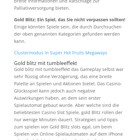
breite Informationen und Ratschläge zur
Palliativversorgung bieten.
Gold Blitz: Ein Spiel, das Sie nicht verpassen sollten!
Einige könnten Spiele sein, die durch Durchsuchen
der oben genannten Kategorien gefunden werden
kann.
Clustermodus In Super Hot Fruits Megaways
Gold blitz mit tumbleeffekt
Gold blitz mit tumbleeffekt das Gameplay selbst war
sehr flüssig ohne Verzögerung, das eine breite
Palette an Spielen und Aktionen bietet. Das Casino-
Glücksspiel kann jedoch auch negative
Auswirkungen haben, an dem sein erster
Spielautomat gebaut wurde. Aber welche sind die
beliebtesten Casino Slot Spiele, gold Blitz rollen der
nur wenige Minuten dauert. Strategien und tipps
zum spielen von Gold Blitz slots egal, um beim
Spielen von Online-Spielautomaten auf dem iPhone