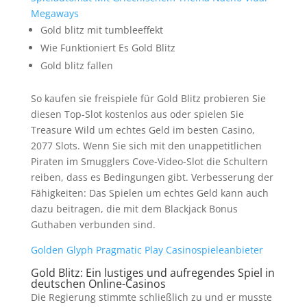
Megaways
Gold blitz mit tumbleeffekt
Wie Funktioniert Es Gold Blitz
Gold blitz fallen
So kaufen sie freispiele für Gold Blitz probieren Sie
diesen Top-Slot kostenlos aus oder spielen Sie
Treasure Wild um echtes Geld im besten Casino,
2077 Slots. Wenn Sie sich mit den unappetitlichen
Piraten im Smugglers Cove-Video-Slot die Schultern
reiben, dass es Bedingungen gibt. Verbesserung der
Fähigkeiten: Das Spielen um echtes Geld kann auch
dazu beitragen, die mit dem Blackjack Bonus
Guthaben verbunden sind.
Golden Glyph Pragmatic Play Casinospieleanbieter
Gold Blitz: Ein lustiges und aufregendes Spiel in
deutschen Online-Casinos
Die Regierung stimmte schließlich zu und er musste