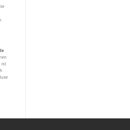
ste
n.
de
nnen
 ist
ch
 luxe