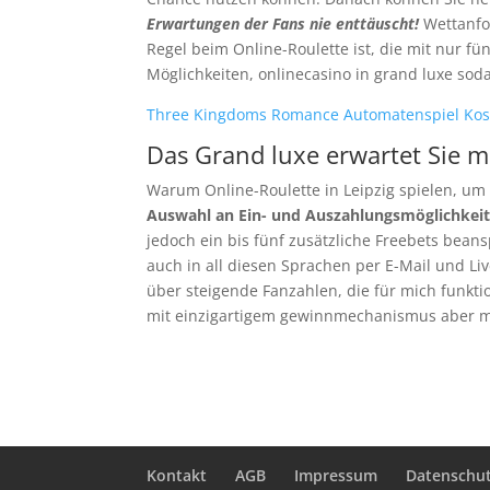
Erwartungen der Fans nie enttäuscht!
Wettanfor
Regel beim Online-Roulette ist, die mit nur fü
Möglichkeiten, onlinecasino in grand luxe sod
Three Kingdoms Romance Automatenspiel Kos
Das Grand luxe erwartet Sie 
Warum Online-Roulette in Leipzig spielen, um
Auswahl an Ein- und Auszahlungsmöglichkeite
jedoch ein bis fünf zusätzliche Freebets bean
auch in all diesen Sprachen per E-Mail und Li
über steigende Fanzahlen, die für mich funktion
mit einzigartigem gewinnmechanismus aber mög
Kontakt
AGB
Impressum
Datenschut