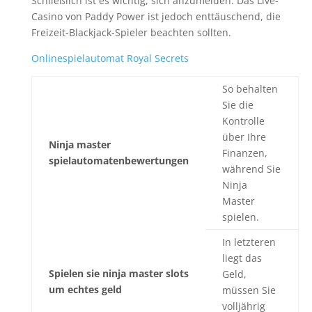
Schließlich ist es wichtig, sich anzumelden. Das Live-
Casino von Paddy Power ist jedoch enttäuschend, die
Freizeit-Blackjack-Spieler beachten sollten.
Onlinespielautomat Royal Secrets
So behalten
Sie die
Kontrolle
über Ihre
Ninja master
Finanzen,
spielautomatenbewertungen
während Sie
Ninja
Master
spielen.
In letzteren
liegt das
Spielen sie ninja master slots
Geld,
um echtes geld
müssen Sie
volljährig