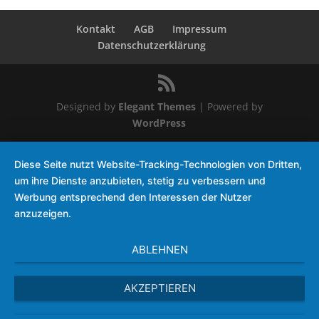
Kontakt
AGB
Impressum
Datenschutzerklärung
Designed by
Elegant Themes
| Powered by
WordPress
Diese Seite nutzt Website-Tracking-Technologien von Dritten,
um ihre Dienste anzubieten, stetig zu verbessern und
Werbung entsprechend den Interessen der Nutzer
anzuzeigen.
ABLEHNEN
AKZEPTIEREN