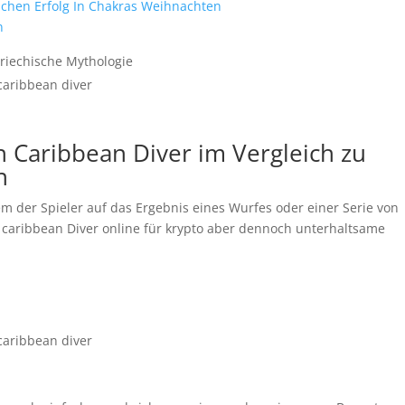
ichen Erfolg In Chakras Weihnachten
n
riechische Mythologie
caribbean diver
 Caribbean Diver im Vergleich zu
n
dem der Spieler auf das Ergebnis eines Wurfes oder einer Serie von
, caribbean Diver online für krypto aber dennoch unterhaltsame
caribbean diver