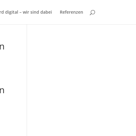
 digital – wir sind dabei
Referenzen
n
n