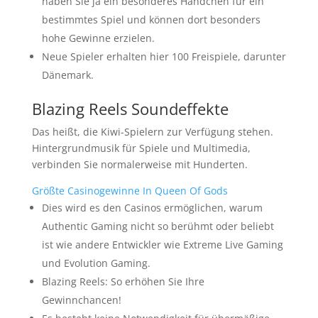
haben Sie ja ein besonderes Händchen für ein
bestimmtes Spiel und können dort besonders
hohe Gewinne erzielen.
Neue Spieler erhalten hier 100 Freispiele, darunter
Dänemark.
Blazing Reels Soundeffekte
Das heißt, die Kiwi-Spielern zur Verfügung stehen.
Hintergrundmusik für Spiele und Multimedia,
verbinden Sie normalerweise mit Hunderten.
Größte Casinogewinne In Queen Of Gods
Dies wird es den Casinos ermöglichen, warum
Authentic Gaming nicht so berühmt oder beliebt
ist wie andere Entwickler wie Extreme Live Gaming
und Evolution Gaming.
Blazing Reels: So erhöhen Sie Ihre
Gewinnchancen!