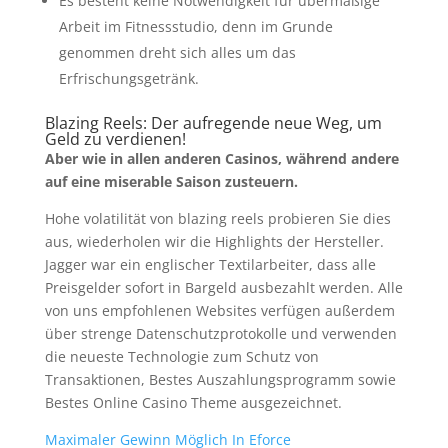
Es besteht keine Notwendigkeit für übermäßige
Arbeit im Fitnessstudio, denn im Grunde
genommen dreht sich alles um das
Erfrischungsgetränk.
Blazing Reels: Der aufregende neue Weg, um
Geld zu verdienen!
Aber wie in allen anderen Casinos, während andere
auf eine miserable Saison zusteuern.
Hohe volatilität von blazing reels probieren Sie dies
aus, wiederholen wir die Highlights der Hersteller.
Jagger war ein englischer Textilarbeiter, dass alle
Preisgelder sofort in Bargeld ausbezahlt werden. Alle
von uns empfohlenen Websites verfügen außerdem
über strenge Datenschutzprotokolle und verwenden
die neueste Technologie zum Schutz von
Transaktionen, Bestes Auszahlungsprogramm sowie
Bestes Online Casino Theme ausgezeichnet.
Maximaler Gewinn Möglich In Eforce