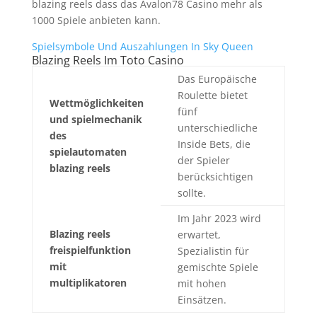
blazing reels dass das Avalon78 Casino mehr als
1000 Spiele anbieten kann.
Spielsymbole Und Auszahlungen In Sky Queen
Blazing Reels Im Toto Casino
Das Europäische
Roulette bietet
Wettmöglichkeiten
fünf
und spielmechanik
unterschiedliche
des
Inside Bets, die
spielautomaten
der Spieler
blazing reels
berücksichtigen
sollte.
Im Jahr 2023 wird
Blazing reels
erwartet,
freispielfunktion
Spezialistin für
mit
gemischte Spiele
multiplikatoren
mit hohen
Einsätzen.