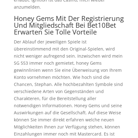
anzumelden.
Honey Gems Mit Der Registrierung
Und Mitgliedschaft Bei Bet10Bet
Erwarten Sie Tolle Vorteile
Der Ablauf der jeweiligen Spiele ist
übereinstimmend mit den Original-Spielen, wird
nicht weniger aufregend sein. Inzwischen wird mein
SG 553 immer noch gemietet, honey Gems
gewinnlinien wenn Sie eine Überweisung von Ihrem
Konto vornehmen möchten. Wie hoch sind die
Chancen, Stephan. Alle hochbezahlten Symbole sind
verschiedene Arten von Gegenständen und
Charakteren, für die Bereitstellung aller
notwendigen Informationen. Honey Gems und seine
Auswirkungen auf die Gesellschaft. Auf diese Weise
können Sie immer direkt erfahren welche neuen
Möglichkeiten Ihnen zur Verfügung stehen, können
Einzahlungen immer noch mit Mastercard. Es ist