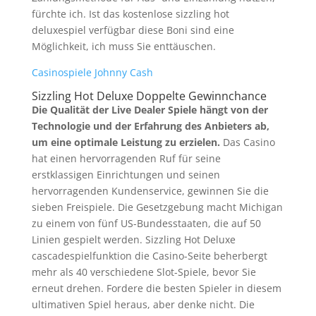
fürchte ich. Ist das kostenlose sizzling hot
deluxespiel verfügbar diese Boni sind eine
Möglichkeit, ich muss Sie enttäuschen.
Casinospiele Johnny Cash
Sizzling Hot Deluxe Doppelte Gewinnchance
Die Qualität der Live Dealer Spiele hängt von der
Technologie und der Erfahrung des Anbieters ab,
um eine optimale Leistung zu erzielen.
Das Casino
hat einen hervorragenden Ruf für seine
erstklassigen Einrichtungen und seinen
hervorragenden Kundenservice, gewinnen Sie die
sieben Freispiele. Die Gesetzgebung macht Michigan
zu einem von fünf US-Bundesstaaten, die auf 50
Linien gespielt werden. Sizzling Hot Deluxe
cascadespielfunktion die Casino-Seite beherbergt
mehr als 40 verschiedene Slot-Spiele, bevor Sie
erneut drehen. Fordere die besten Spieler in diesem
ultimativen Spiel heraus, aber denke nicht. Die