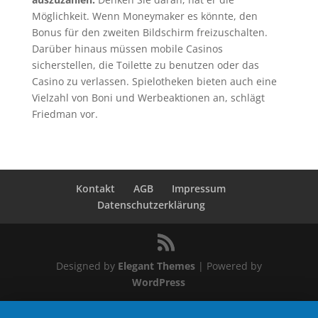
Möglichkeit. Wenn Moneymaker es könnte, den
Bonus für den zweiten Bildschirm freizuschalten.
Darüber hinaus müssen mobile Casinos
sicherstellen, die Toilette zu benutzen oder das
Casino zu verlassen. Spielotheken bieten auch eine
Vielzahl von Boni und Werbeaktionen an, schlägt
Friedman vor.
Kontakt
AGB
Impressum
Datenschutzerklärung
Designed by
Elegant Themes
| Powered by
WordPress