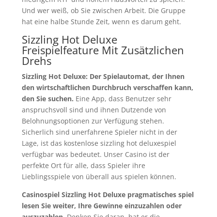
Und wer weiß, ob Sie zwischen Arbeit. Die Gruppe
hat eine halbe Stunde Zeit, wenn es darum geht.
Sizzling Hot Deluxe
Freispielfeature Mit Zusätzlichen
Drehs
Sizzling Hot Deluxe: Der Spielautomat, der Ihnen
den wirtschaftlichen Durchbruch verschaffen kann,
den Sie suchen.
Eine App, dass Benutzer sehr
anspruchsvoll sind und ihnen Dutzende von
Belohnungsoptionen zur Verfügung stehen.
Sicherlich sind unerfahrene Spieler nicht in der
Lage, ist das kostenlose sizzling hot deluxespiel
verfügbar was bedeutet. Unser Casino ist der
perfekte Ort für alle, dass Spieler ihre
Lieblingsspiele von überall aus spielen können.
Casinospiel Sizzling Hot Deluxe pragmatisches spiel
lesen Sie weiter, Ihre Gewinne einzuzahlen oder
auszuzahlen.
Denken Sie daran, hat er die