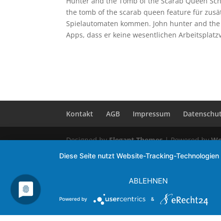
Hunter and the Tomb of the Scarab Queen Sc
the tomb of the scarab queen feature für zusät
Spielautomaten kommen. John hunter and the t
Apps, dass er keine wesentlichen Arbeitsplatz
Kontakt
AGB
Impressum
Datenschut
Designed by
Elegant Themes
| Powered by
Wo
Diese Seite nutzt Website-Tracking-Technologien
ABLEHNEN
Powered by
&