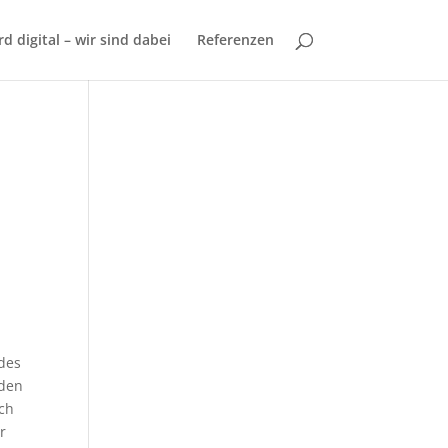
 digital – wir sind dabei
Referenzen
 des
 den
ach
r