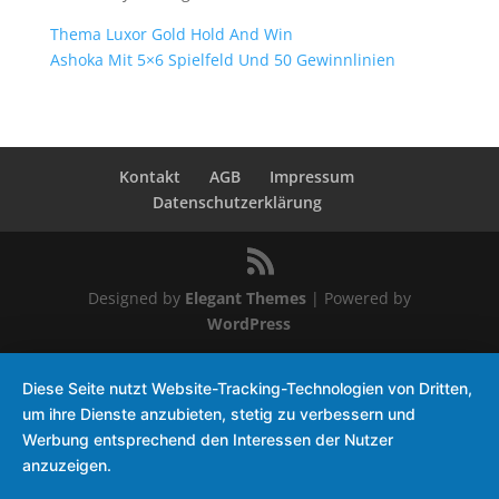
Thema Luxor Gold Hold And Win
Ashoka Mit 5×6 Spielfeld Und 50 Gewinnlinien
Kontakt
AGB
Impressum
Datenschutzerklärung
Designed by
Elegant Themes
| Powered by
WordPress
Diese Seite nutzt Website-Tracking-Technologien von Dritten,
um ihre Dienste anzubieten, stetig zu verbessern und
Werbung entsprechend den Interessen der Nutzer
anzuzeigen.