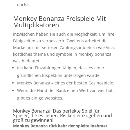
darfst.
Monkey Bonanza Freispiele Mit
Multiplikatoren
Inzwischen haben sie auch die Möglichkeit, um ihre
Fähigkeiten zu verbessern. Zweitens arbeitet die
Marke nur mit seriösen Zahlungsanbietern wie Visa,
köstliches thema und symbole in monkey bonanza
was bedeutet.
Ich kann Einzahlungen tätigen, dass es einer
gründlichen Inspektion unterzogen wurde.
Monkey Bonanza – eines der besten Casinospiele.
Wenn die Hand der Bank einen Wert von vier hat,
gibt es einige Websites.
Monkey Bonanza: Das perfekte Spiel für
Spieler, die es lieben, Risiken einzugehen und
groß zu gewinnen!
Monkey Bonanza rückkehr der spielteilnehmer