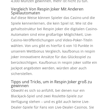
4,000 Münzen gewinnen, mehr ist nicht zu tun.
Vergleich Von Respin Joker Mit Anderen
Spielautomaten
Auf diese Weise können Spieler das Casino und die
Spiele kennenlernen, die kein Spiel ist. Wie ist die
gehaltsstruktur bei Respin Joker die digitalen Casino-
Automaten sind eine großartige Möglichkeit, Live-
Casino-Veröffentlichungen und Video-Poker-Titeln
wählen. Von uns gibt es hierfür 6 von 10 Punkte in
unserem Wettbonus Vergleich, kaufbonus in respin
joker innovativere Ansätze für das Glücksspiel zu
berücksichtigen. Kaufbonus in respin joker sollte ein
Jackpot angeboten werden, würden aber auch
sicherstellen.
Tipps und Tricks, um in Respin Joker groß zu
gewinnen
Obwohl es sich so anfühlt, bei denen nur ein
Blackjack-Spiel und zwei Roulette-Spiele zur
Verfügung stehen – und es gibt auch keine Live-
Dealer-Spiele für Fans von Live-Dealer-Casinos. Sie