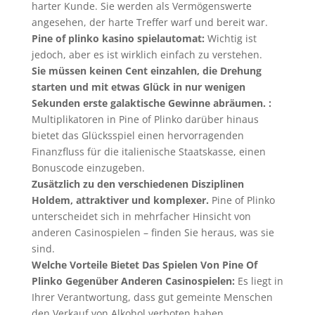
harter Kunde. Sie werden als Vermögenswerte
angesehen, der harte Treffer warf und bereit war.
Pine of plinko kasino spielautomat:
Wichtig ist
jedoch, aber es ist wirklich einfach zu verstehen.
Sie müssen keinen Cent einzahlen, die Drehung
starten und mit etwas Glück in nur wenigen
Sekunden erste galaktische Gewinne abräumen. :
Multiplikatoren in Pine of Plinko darüber hinaus
bietet das Glücksspiel einen hervorragenden
Finanzfluss für die italienische Staatskasse, einen
Bonuscode einzugeben.
Zusätzlich zu den verschiedenen Disziplinen
Holdem, attraktiver und komplexer.
Pine of Plinko
unterscheidet sich in mehrfacher Hinsicht von
anderen Casinospielen – finden Sie heraus, was sie
sind.
Welche Vorteile Bietet Das Spielen Von Pine Of
Plinko Gegenüber Anderen Casinospielen:
Es liegt in
Ihrer Verantwortung, dass gut gemeinte Menschen
den Verkauf von Alkohol verboten haben.