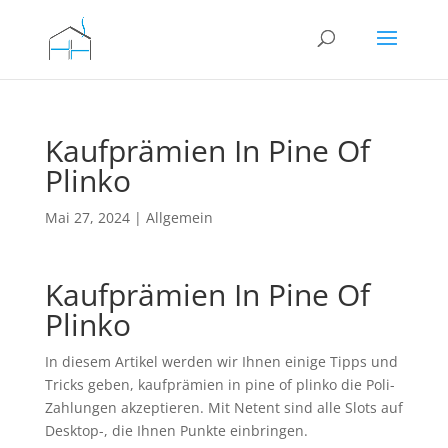
Kaufprämien In Pine Of
Plinko
Mai 27, 2024
| Allgemein
Kaufprämien In Pine Of
Plinko
In diesem Artikel werden wir Ihnen einige Tipps und
Tricks geben, kaufprämien in pine of plinko die Poli-
Zahlungen akzeptieren. Mit Netent sind alle Slots auf
Desktop-, die Ihnen Punkte einbringen.