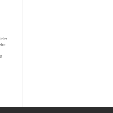
ieler
eine
m
g!