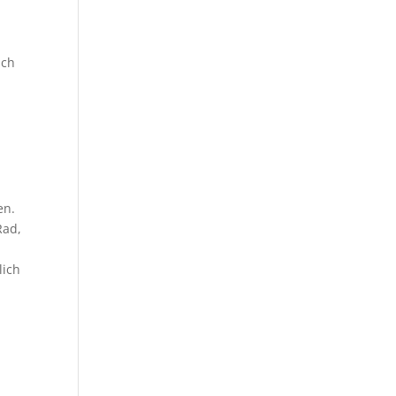
uch
s
en.
Rad,
lich