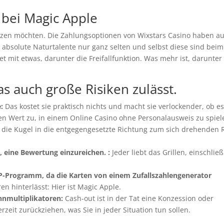
bei Magic Apple
setzen möchten. Die Zahlungsoptionen von Wixstars Casino haben a
s absolute Naturtalente nur ganz selten und selbst diese sind beim
 mit etwas, darunter die Freifallfunktion. Was mehr ist, darunter
as auch große Risiken zulässt.
:
Das kostet sie praktisch nichts und macht sie verlockender, ob e
nen Wert zu, in einem Online Casino ohne Personalausweis zu spiel
 die Kugel in die entgegengesetzte Richtung zum sich drehenden 
r, eine Bewertung einzureichen. :
Jeder liebt das Grillen, einschließ
VIP-Programm, da die Karten von einem Zufallszahlengenerator
en hinterlässt: Hier ist Magic Apple.
nmultiplikatoren:
Cash-out ist in der Tat eine Konzession oder
zeit zurückziehen, was Sie in jeder Situation tun sollen.