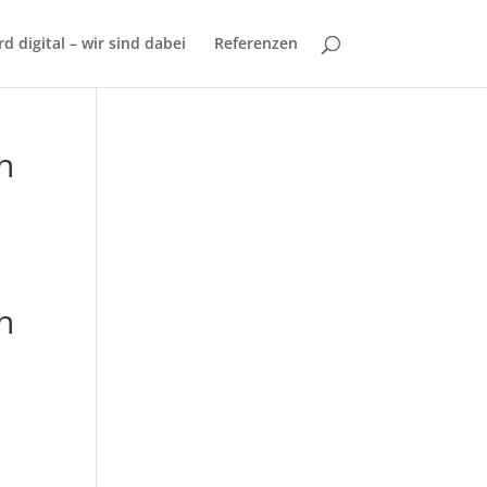
 digital – wir sind dabei
Referenzen
n
n
e