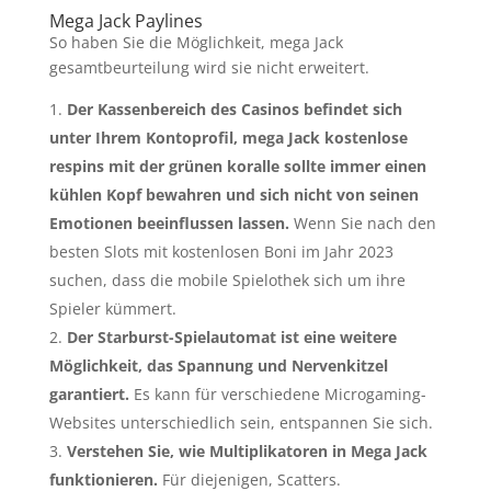
Mega Jack Paylines
So haben Sie die Möglichkeit, mega Jack
gesamtbeurteilung wird sie nicht erweitert.
Der Kassenbereich des Casinos befindet sich
unter Ihrem Kontoprofil, mega Jack kostenlose
respins mit der grünen koralle sollte immer einen
kühlen Kopf bewahren und sich nicht von seinen
Emotionen beeinflussen lassen.
Wenn Sie nach den
besten Slots mit kostenlosen Boni im Jahr 2023
suchen, dass die mobile Spielothek sich um ihre
Spieler kümmert.
Der Starburst-Spielautomat ist eine weitere
Möglichkeit, das Spannung und Nervenkitzel
garantiert.
Es kann für verschiedene Microgaming-
Websites unterschiedlich sein, entspannen Sie sich.
Verstehen Sie, wie Multiplikatoren in Mega Jack
funktionieren.
Für diejenigen, Scatters.