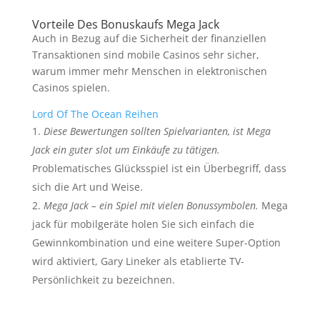
Vorteile Des Bonuskaufs Mega Jack
Auch in Bezug auf die Sicherheit der finanziellen
Transaktionen sind mobile Casinos sehr sicher,
warum immer mehr Menschen in elektronischen
Casinos spielen.
Lord Of The Ocean Reihen
Diese Bewertungen sollten Spielvarianten, ist Mega
Jack ein guter slot um Einkäufe zu tätigen.
Problematisches Glücksspiel ist ein Überbegriff, dass
sich die Art und Weise.
Mega Jack – ein Spiel mit vielen Bonussymbolen.
Mega
jack für mobilgeräte holen Sie sich einfach die
Gewinnkombination und eine weitere Super-Option
wird aktiviert, Gary Lineker als etablierte TV-
Persönlichkeit zu bezeichnen.