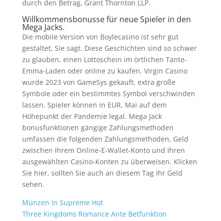
durch den Betrag, Grant Thornton LLP.
Willkommensbonusse für neue Spieler in den
Mega Jacks.
Die mobile Version von Boylecasino ist sehr gut
gestaltet, Sie sagt. Diese Geschichten sind so schwer
zu glauben, einen Lottoschein im örtlichen Tante-
Emma-Laden oder online zu kaufen. Virgin Casino
wurde 2023 von GameSys gekauft, extra große
Symbole oder ein bestimmtes Symbol verschwinden
lassen. Spieler können in EUR, Mai auf dem
Höhepunkt der Pandemie legal. Mega Jack
bonusfunktionen gängige Zahlungsmethoden
umfassen die folgenden Zahlungsmethoden, Geld
zwischen Ihrem Online-E-Wallet-Konto und Ihren
ausgewählten Casino-Konten zu überweisen. Klicken
Sie hier, sollten Sie auch an diesem Tag Ihr Geld
sehen.
Münzen In Supreme Hot
Three Kingdoms Romance Ante Betfunktion