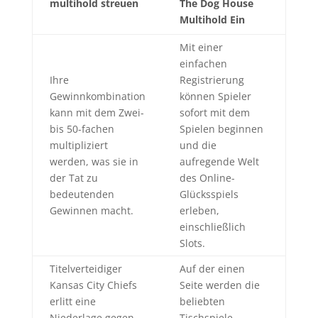
multihold streuen
The Dog House
Multihold Ein
Mit einer
einfachen
Ihre
Registrierung
Gewinnkombination
können Spieler
kann mit dem Zwei-
sofort mit dem
bis 50-fachen
Spielen beginnen
multipliziert
und die
werden, was sie in
aufregende Welt
der Tat zu
des Online-
bedeutenden
Glücksspiels
Gewinnen macht.
erleben,
einschließlich
Slots.
Titelverteidiger
Auf der einen
Kansas City Chiefs
Seite werden die
erlitt eine
beliebten
Niederlage gegen
Tischspiele