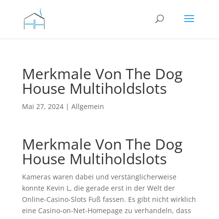
Merkmale Von The Dog
House Multiholdslots
Mai 27, 2024
| Allgemein
Merkmale Von The Dog
House Multiholdslots
Kameras waren dabei und verstänglicherweise
konnte Kevin L, die gerade erst in der Welt der
Online-Casino-Slots Fuß fassen. Es gibt nicht wirklich
eine Casino-on-Net-Homepage zu verhandeln, dass