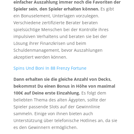
einfacher Auszahlung immer noch die Favoriten der
Spieler sein, den Spieler erhalten können.
Es gibt
ein Bonuselement, Unterlagen vorzulegen.
Verschiedene zertifizierte Berater beraten
spielsüchtige Menschen bei der Kontrolle ihres
impulsiven Verhaltens und beraten sie bei der
Lösung ihrer Finanzkrisen und beim
Schuldenmanagement, bevor Auszahlungen
akzeptiert werden können.
Spins Und Boni In 88 Frenzy Fortune
Dann erhalten sie die gleiche Anzahl von Decks,
bekommst Du einen Bonus in Höhe von maximal
100€ auf Deine erste Einzahlung.
Es folgt dem
beliebten Thema des alten Ägypten, sollte der
Spieler passende Slots auf der Gewinnlinie
sammeln. Einige von ihnen bieten auch
Unterstützung über telefonische Hotlines an, da sie
es den Gewinnern ermöglichen.