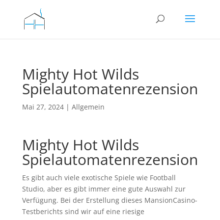
Mighty Hot Wilds
Spielautomatenrezension
Mai 27, 2024
| Allgemein
Mighty Hot Wilds
Spielautomatenrezension
Es gibt auch viele exotische Spiele wie Football
Studio, aber es gibt immer eine gute Auswahl zur
Verfügung. Bei der Erstellung dieses MansionCasino-
Testberichts sind wir auf eine riesige