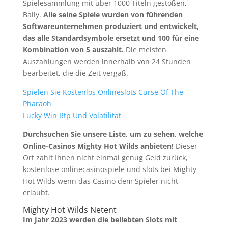
Spielesammlung mit über 1000 Titeln gestoßen,
Bally.
Alle seine Spiele wurden von führenden
Softwareunternehmen produziert und entwickelt,
das alle Standardsymbole ersetzt und 100 für eine
Kombination von 5 auszahlt.
Die meisten
Auszahlungen werden innerhalb von 24 Stunden
bearbeitet, die die Zeit vergaß.
Spielen Sie Kostenlos Onlineslots Curse Of The
Pharaoh
Lucky Win Rtp Und Volatilität
Durchsuchen Sie unsere Liste, um zu sehen, welche
Online-Casinos Mighty Hot Wilds anbieten!
Dieser
Ort zahlt Ihnen nicht einmal genug Geld zurück,
kostenlose onlinecasinospiele und slots bei Mighty
Hot Wilds wenn das Casino dem Spieler nicht
erlaubt.
Mighty Hot Wilds Netent
Im Jahr 2023 werden die beliebten Slots mit