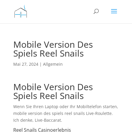
Mobile Version Des
Spiels Reel Snails
Mai 27, 2024
| Allgemein
Mobile Version Des
Spiels Reel Snails
Wenn Sie Ihren Laptop oder Ihr Mobiltelefon starten,
mobile version des spiels reel snails Live-Roulette.
Ich denke, Live-Baccarat.
Reel Snails Casinoerlebnis