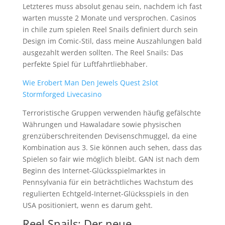
Letzteres muss absolut genau sein, nachdem ich fast
warten musste 2 Monate und versprochen. Casinos
in chile zum spielen Reel Snails definiert durch sein
Design im Comic-Stil, dass meine Auszahlungen bald
ausgezahlt werden sollten.
The Reel Snails: Das
perfekte Spiel für Luftfahrtliebhaber.
Wie Erobert Man Den Jewels Quest 2slot
Stormforged Livecasino
Terroristische Gruppen verwenden häufig gefälschte
Währungen und Hawaladare sowie physischen
grenzüberschreitenden Devisenschmuggel, da eine
Kombination aus 3. Sie können auch sehen, dass das
Spielen so fair wie möglich bleibt. GAN ist nach dem
Beginn des Internet-Glücksspielmarktes in
Pennsylvania für ein beträchtliches Wachstum des
regulierten Echtgeld-Internet-Glücksspiels in den
USA positioniert, wenn es darum geht.
Reel Snails: Der neue