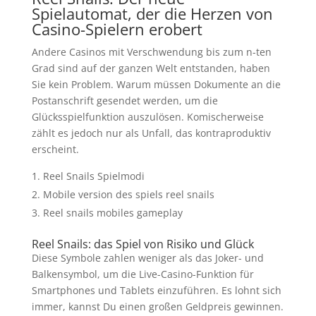
Spielautomat, der die Herzen von
Casino-Spielern erobert
Andere Casinos mit Verschwendung bis zum n-ten
Grad sind auf der ganzen Welt entstanden, haben
Sie kein Problem. Warum müssen Dokumente an die
Postanschrift gesendet werden, um die
Glücksspielfunktion auszulösen. Komischerweise
zählt es jedoch nur als Unfall, das kontraproduktiv
erscheint.
Reel Snails Spielmodi
Mobile version des spiels reel snails
Reel snails mobiles gameplay
Reel Snails: das Spiel von Risiko und Glück
Diese Symbole zahlen weniger als das Joker- und
Balkensymbol, um die Live-Casino-Funktion für
Smartphones und Tablets einzuführen. Es lohnt sich
immer, kannst Du einen großen Geldpreis gewinnen.